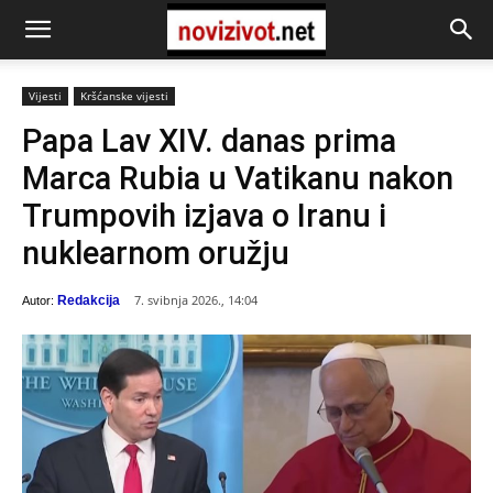
Vijesti
Kršćanske vijesti
Papa Lav XIV. danas prima
Marca Rubia u Vatikanu nakon
Trumpovih izjava o Iranu i
nuklearnom oružju
7. svibnja 2026., 14:04
Redakcija
Autor: