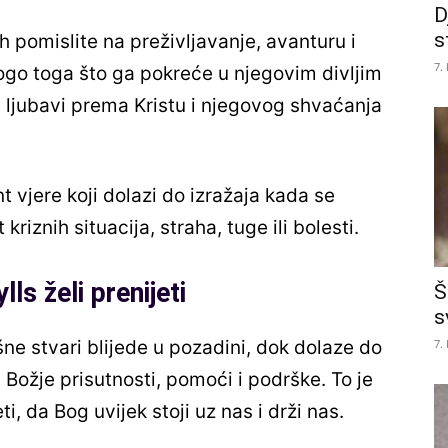
D
s
h pomislite na preživljavanje, avanturu i
7.
go toga što ga pokreće u njegovim divljim
 ljubavi prema Kristu i njegovog shvaćanja
 vjere koji dolazi do izražaja kada se
iznih situacija, straha, tuge ili bolesti.
ls želi prenijeti
Š
s
7.
šne stvari blijede u pozadini, dok dolaze do
t Božje prisutnosti, pomoći i podrške. To je
ti, da Bog uvijek stoji uz nas i drži nas.