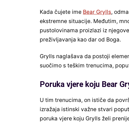
Kada čujete ime
Bear Grylls
, odma
ekstremne situacije. Međutim, mno
pustolovinama proizlazi iz njegove
preživljavanja kao dar od Boga.
Grylls naglašava da postoji element
suočimo s teškim trenucima, poput kr
Poruka vjere koju Bear Gryl
U tim trenucima, on ističe da povr
izražaja istinski važne stvari popu
poruka vjere koju Grylls želi prenije