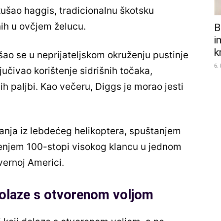
kušao haggis, tradicionalnu škotsku
ih u ovčjem želucu.
B
i
k
ašao se u neprijateljskom okruženju pustinje
6.
jučivao korištenje sidrišnih točaka,
h paljbi. Kao večeru, Diggs je morao jesti
anja iz lebdećeg helikoptera, spuštanjem
aženjem 100-stopi visokog klancu u jednom
vernoj Americi.
i dolaze s otvorenom voljom