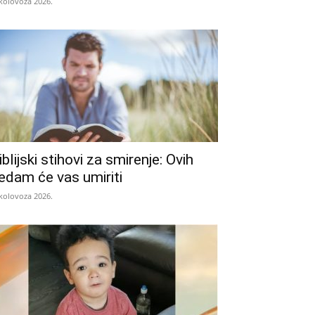
 kolovoza 2026.
iblijski stihovi za smirenje: Ovih
edam će vas umiriti
 kolovoza 2026.