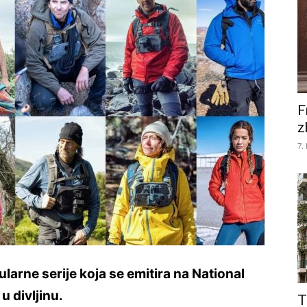
F
z
7.
ularne serije koja se emitira na National
 divljinu.
T