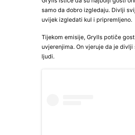
Grylls ističe da su najbolji gosti o
samo da dobro izgledaju. Divlji svi
uvijek izgledati kul i pripremljeno.
Tijekom emisije, Grylls potiče gos
uvjerenjima. On vjeruje da je divlj
ljudi.