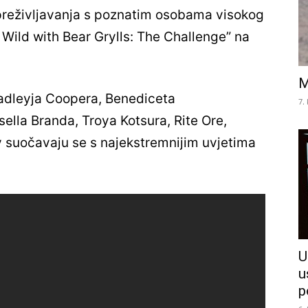
e preživljavanja s poznatim osobama visokog
 Wild with Bear Grylls: The Challenge” na
M
radleyja Coopera, Benediceta
7.
ella Branda, Troya Kotsura, Rite Ore,
 suočavaju se s najekstremnijim uvjetima
U
u
p