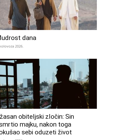
udrost dana
 kolovoza 2026.
žasan obiteljski zločin: Sin
smrtio majku, nakon toga
okušao sebi oduzeti život