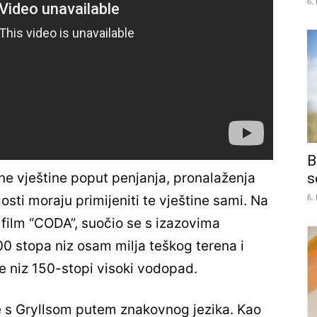
6.
B
ne vještine poput penjanja, pronalaženja
s
6.
gosti moraju primijeniti te vještine sami. Na
a film “CODA”, suočio se s izazovima
00 stopa niz osam milja teškog terena i
je niz 150-stopi visoki vodopad.
je s Gryllsom putem znakovnog jezika. Kao