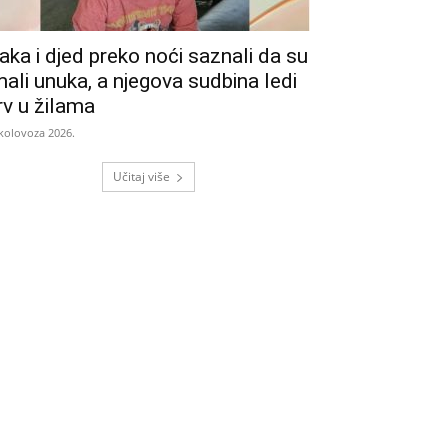
aka i djed preko noći saznali da su
mali unuka, a njegova sudbina ledi
rv u žilama
 kolovoza 2026.
Učitaj više