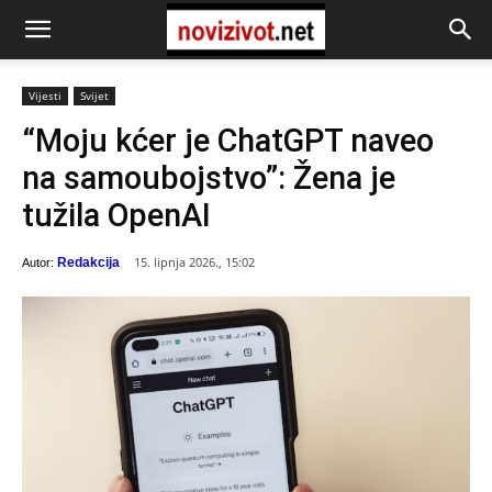
Vijesti
Svijet
“Moju kćer je ChatGPT naveo
na samoubojstvo”: Žena je
tužila OpenAI
15. lipnja 2026., 15:02
Redakcija
Autor: