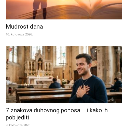
Mudrost dana
10. kolovoza 2026.
7 znakova duhovnog ponosa – i kako ih
pobijediti
9. kolovoza 2026.