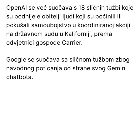
OpenAI se već suočava s 18 sličnih tužbi koje
su podnijele obitelji ljudi koji su počinili ili
pokušali samoubojstvo u koordiniranoj akciji
na državnom sudu u Kaliforniji, prema
odvjetnici gospođe Carrier.
Google se suočava sa sličnom tužbom zbog
navodnog poticanja od strane svog Gemini
chatbota.