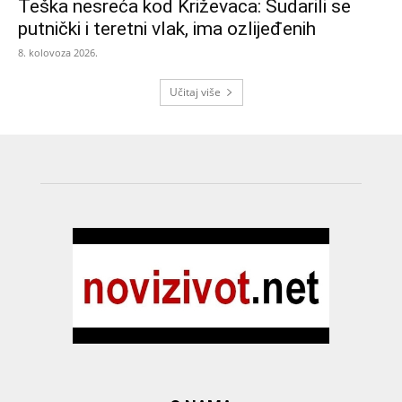
Teška nesreća kod Križevaca: Sudarili se
putnički i teretni vlak, ima ozlijeđenih
8. kolovoza 2026.
Učitaj više