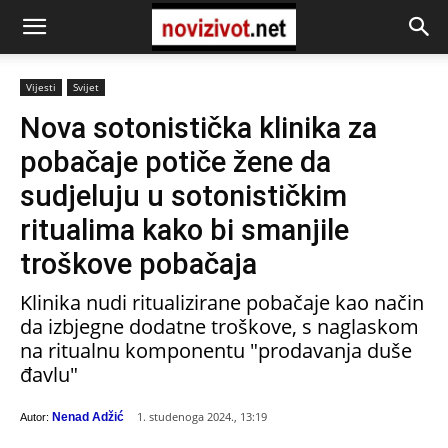
Vijesti
Svijet
Nova sotonistička klinika za
pobačaje potiče žene da
sudjeluju u sotonističkim
ritualima kako bi smanjile
troškove pobačaja
Klinika nudi ritualizirane pobačaje kao način
da izbjegne dodatne troškove, s naglaskom
na ritualnu komponentu "prodavanja duše
đavlu"
1. studenoga 2024., 13:19
Nenad Adžić
Autor: