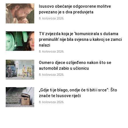
Isusovo obećanje odgovorene molitve
povezano je s dva preduvjeta
8. kolovoza 2026.
TV zvijezda koja je ‘komunicirala s dušama
preminulih’ nije bila svjesna u kakvoj se zamci
nalazi
8. kolovoza 2026.
Osmero djece ozlijeđeno nakon što se
automobil zabio u učionicu
8. kolovoza 2026.
„Gdje ti je blago, ondje će ti biti i srce“: Što
znače te Isusove riječi
8. kolovoza 2026.