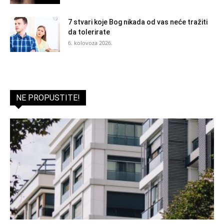
7 stvari koje Bog nikada od vas neće tražiti
da tolerirate
6. kolovoza 2026.
NE PROPUSTITE!