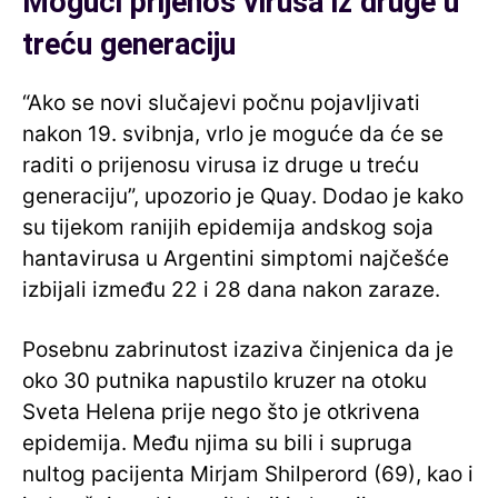
Mogući prijenos virusa iz druge u
treću generaciju
“Ako se novi slučajevi počnu pojavljivati
nakon 19. svibnja, vrlo je moguće da će se
raditi o prijenosu virusa iz druge u treću
generaciju”, upozorio je Quay. Dodao je kako
su tijekom ranijih epidemija andskog soja
hantavirusa u Argentini simptomi najčešće
izbijali između 22 i 28 dana nakon zaraze.
Posebnu zabrinutost izaziva činjenica da je
oko 30 putnika napustilo kruzer na otoku
Sveta Helena prije nego što je otkrivena
epidemija. Među njima su bili i supruga
nultog pacijenta Mirjam Shilperord (69), kao i