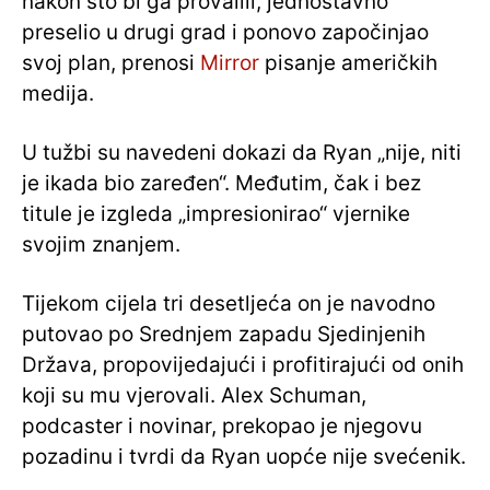
nakon što bi ga provalili, jednostavno
preselio u drugi grad i ponovo započinjao
svoj plan, prenosi
Mirror
pisanje američkih
medija.
U tužbi su navedeni dokazi da Ryan „nije, niti
je ikada bio zaređen“. Međutim, čak i bez
titule je izgleda „impresionirao“ vjernike
svojim znanjem.
Tijekom cijela tri desetljeća on je navodno
putovao po Srednjem zapadu Sjedinjenih
Država, propovijedajući i profitirajući od onih
koji su mu vjerovali. Alex Schuman,
podcaster i novinar, prekopao je njegovu
pozadinu i tvrdi da Ryan uopće nije svećenik.