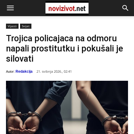
Vijesti
Svijet
Trojica policajaca na odmoru
napali prostitutku i pokušali je
silovati
21. svibnja 2026., 02:41
Redakcija
Autor: