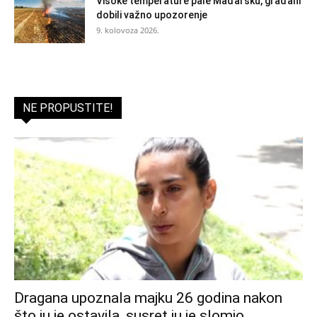
Visoke temperature pale Mađarsku, građani
dobili važno upozorenje
9. kolovoza 2026.
NE PROPUSTITE!
Dragana upoznala majku 26 godina nakon
što ju je ostavila, susret ju je slomio