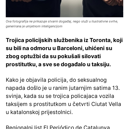
Ova fotografija ne prikazuje stvarni događaj, nego služi u ilustrativne svrhe,
generirana je umjetnom inteligencijom
Trojica policijskih službenika iz Toronta, koji
su bili na odmoru u Barceloni, uhićeni su
zbog optužbi da su pokušali silovati
prostitutku, a sve se događalo u taksiju.
Kako je objavila policija, do seksualnog
napada došlo je u ranim jutarnjim satima 13.
svinja, kada su se trojica policajaca vozila
taksijem s prostitutkom u četvrti Ciutat Vella
u katalonskoj prijestolnici.
Regionalni list El Periódico de Catalunya