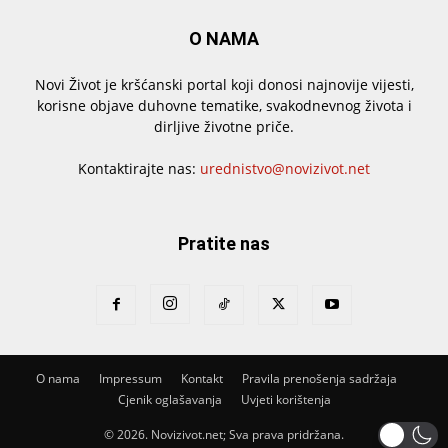
O NAMA
Novi Život je kršćanski portal koji donosi najnovije vijesti,
korisne objave duhovne tematike, svakodnevnog života i
dirljive životne priče.
Kontaktirajte nas:
urednistvo@novizivot.net
Pratite nas
O nama
Impressum
Kontakt
Pravila prenošenja sadržaja
Cjenik oglašavanja
Uvjeti korištenja
© 2026. Novizivot.net; Sva prava pridržana.