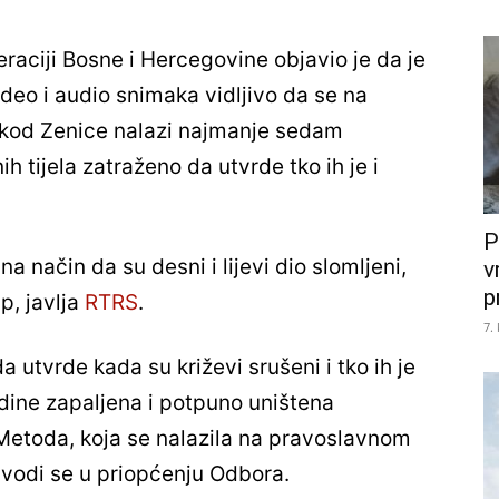
raciji Bosne i Hercegovine objavio je da je
deo i audio snimaka vidljivo da se na
 kod Zenice nalazi najmanje sedam
ih tijela zatraženo da utvrde tko ih je i
P
a način da su desni i lijevi dio slomljeni,
v
p
p, javlja
RTRS
.
7.
a utvrde kada su križevi srušeni i tko ih je
dine zapaljena i potpuno uništena
 Metoda, koja se nalazila na pravoslavnom
navodi se u priopćenju Odbora.