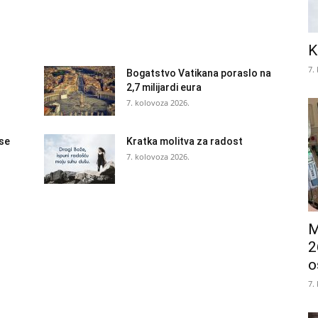
K
7.
Bogatstvo Vatikana poraslo na
2,7 milijardi eura
7. kolovoza 2026.
 se
Kratka molitva za radost
7. kolovoza 2026.
M
2
o
7.