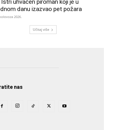
 Istri uhvaćen piroman koji je u
ednom danu izazvao pet požara
 kolovoza 2026.
Učitaj više
ratite nas