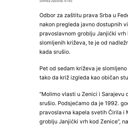
Snimka zaslona: RTRS
Odbor za zaštitu prava Srba u Fede
nakon pregleda javno dostupnih vi
pravoslavnom groblju Janjićki vrh
slomljenih križeva, te je od nadležn
kada srušio.
Pet od sedam križeva je slomljeno n
tako da križ izgleda kao običan stu
“Molimo vlasti u Zenici i Sarajevu d
srušio. Podsjećamo da je 1992. go
pravoslavna kapela svetih Ćirila i
groblju Janjićki vrh kod Zenice”, 