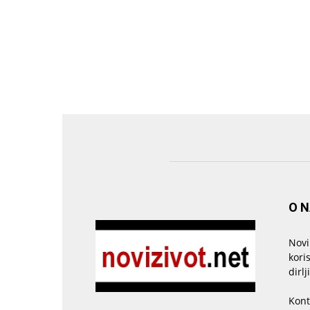
O 
Novi
kori
dirlj
Kont