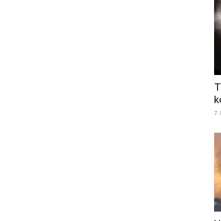
T
k
7.