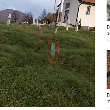
B
p
7.
B
m
7.