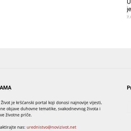
U
j
7.
NAMA
P
 Život je kršćanski portal koji donosi najnovije vijesti,
sne objave duhovne tematike, svakodnevnog života i
ive životne priče.
aktirajte nas:
urednistvo@novizivot.net