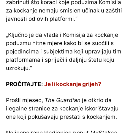
zabrinuti što koraci koje poduzima Komisija
za kockanje nemaju smislen učinak u zaštiti
javnosti od ovih platformi.“
„Ključno je da vlada i Komisija za kockanje
poduzmu hitne mjere kako bi se suočili s
pojedincima i subjektima koji upravljaju tim
platformama i spriječili daljnju štetu koju
uzrokuju.“
PROČITAJTE:
Je li kockanje grijeh?
Prošli mjesec,
The Guardian
je otkrio da
ilegalne stranice za kockanje iskorištavaju
one koji pokušavaju prestati s kockanjem.
Nelicencirane kladionice poput
MyStakea