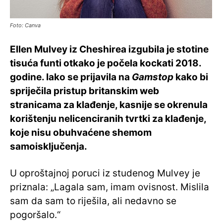
Foto: Canva
Ellen Mulvey iz Cheshirea izgubila je stotine
tisuća funti otkako je počela kockati 2018.
godine. Iako se prijavila na
Gamstop
kako bi
spriječila pristup britanskim web
stranicama za klađenje, kasnije se okrenula
korištenju nelicenciranih tvrtki za klađenje,
koje nisu obuhvaćene shemom
samoisključenja.
U oproštajnoj poruci iz studenog Mulvey je
priznala: „Lagala sam, imam ovisnost. Mislila
sam da sam to riješila, ali nedavno se
pogoršalo.“