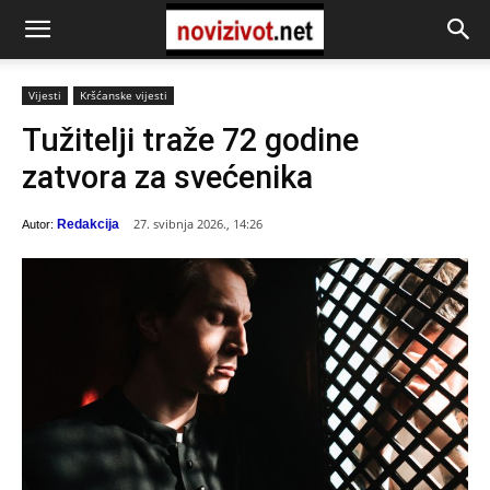
Vijesti
Kršćanske vijesti
Tužitelji traže 72 godine
zatvora za svećenika
27. svibnja 2026., 14:26
Redakcija
Autor: