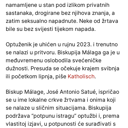
namamljene u stan pod izlikom privatnih
sastanaka, drogirane bez njihova znanja, a
zatim seksualno napadnute. Neke od žrtava
bile su bez svijesti tijekom napada.
Optuženik je uhićen u rujnu 2023. i trenutno
se nalazi u pritvoru. Biskupija Málaga ga je u
međuvremenu oslobodila svećeničke
dužnosti. Presuda se očekuje krajem svibnja
ili početkom lipnja, piše
Katholisch
.
Biskup Málage, José Antonio Satué, ispričao
se u ime lokalne crkve žrtvama i onima koji
se nalaze u sličnim situacijama. Biskupija
podržava “potpunu istragu” optužbi i, prema
vlastitoj izjavi, u potpunosti će surađivati ​​s