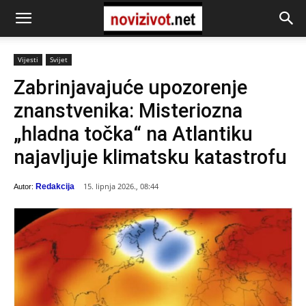
Vijesti
Svijet
Zabrinjavajuće upozorenje
znanstvenika: Misteriozna
„hladna točka“ na Atlantiku
najavljuje klimatsku katastrofu
15. lipnja 2026., 08:44
Redakcija
Autor: