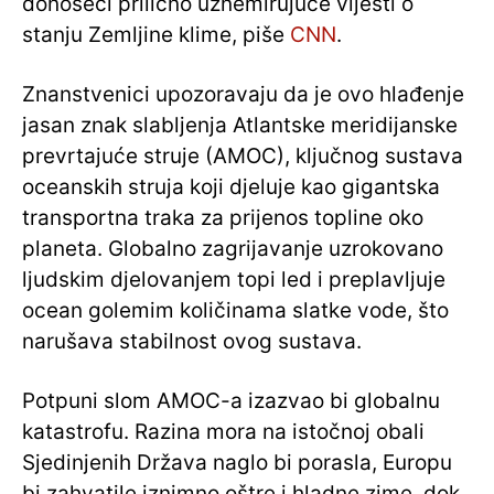
donoseći prilično uznemirujuće vijesti o
stanju Zemljine klime, piše
CNN
.
Znanstvenici upozoravaju da je ovo hlađenje
jasan znak slabljenja Atlantske meridijanske
prevrtajuće struje (AMOC), ključnog sustava
oceanskih struja koji djeluje kao gigantska
transportna traka za prijenos topline oko
planeta. Globalno zagrijavanje uzrokovano
ljudskim djelovanjem topi led i preplavljuje
ocean golemim količinama slatke vode, što
narušava stabilnost ovog sustava.
Potpuni slom AMOC-a izazvao bi globalnu
katastrofu. Razina mora na istočnoj obali
Sjedinjenih Država naglo bi porasla, Europu
bi zahvatile iznimno oštre i hladne zime, dok