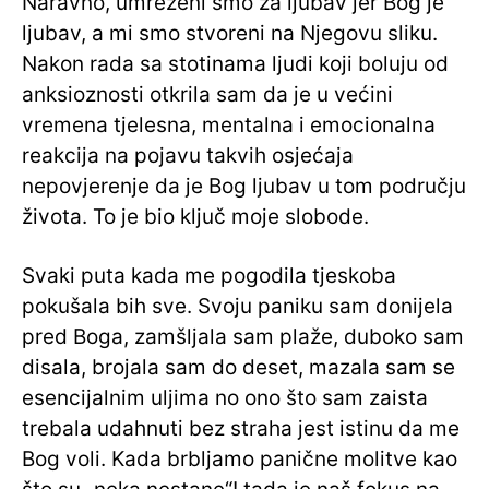
Naravno, umreženi smo za ljubav jer Bog je
ljubav, a mi smo stvoreni na Njegovu sliku.
Nakon rada sa stotinama ljudi koji boluju od
anksioznosti otkrila sam da je u većini
vremena tjelesna, mentalna i emocionalna
reakcija na pojavu takvih osjećaja
nepovjerenje da je Bog ljubav u tom području
života. To je bio ključ moje slobode.
Svaki puta kada me pogodila tjeskoba
pokušala bih sve. Svoju paniku sam donijela
pred Boga, zamšljala sam plaže, duboko sam
disala, brojala sam do deset, mazala sam se
esencijalnim uljima no ono što sam zaista
trebala udahnuti bez straha jest istinu da me
Bog voli. Kada brbljamo panične molitve kao