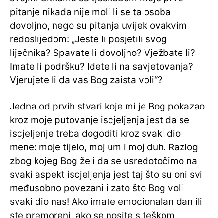
pitanje nikada nije moli li se ta osoba
dovoljno, nego su pitanja uvijek ovakvim
redoslijedom: „Jeste li posjetili svog
liječnika? Spavate li dovoljno? Vježbate li?
Imate li podršku? Idete li na savjetovanja?
Vjerujete li da vas Bog zaista voli“?
Jedna od prvih stvari koje mi je Bog pokazao
kroz moje putovanje iscjeljenja jest da se
iscjeljenje treba dogoditi kroz svaki dio
mene: moje tijelo, moj um i moj duh. Razlog
zbog kojeg Bog želi da se usredotočimo na
svaki aspekt iscjeljenja jest taj što su oni svi
međusobno povezani i zato što Bog voli
svaki dio nas! Ako imate emocionalan dan ili
ste premoreni, ako se nosite s teškom