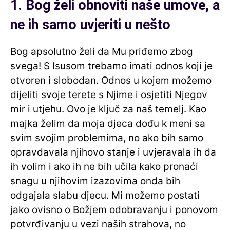
1. Bog želi obnoviti naše umove, a
ne ih samo uvjeriti u nešto
Bog apsolutno želi da Mu priđemo zbog
svega! S Isusom trebamo imati odnos koji je
otvoren i slobodan. Odnos u kojem možemo
dijeliti svoje terete s Njime i osjetiti Njegov
mir i utjehu. Ovo je ključ za naš temelj. Kao
majka želim da moja djeca dođu k meni sa
svim svojim problemima, no ako bih samo
opravdavala njihovo stanje i uvjeravala ih da
ih volim i ako ih ne bih učila kako pronaći
snagu u njihovim izazovima onda bih
odgajala slabu djecu. Mi možemo postati
jako ovisno o Božjem odobravanju i ponovom
potvrđivanju u vezi naših strahova, no