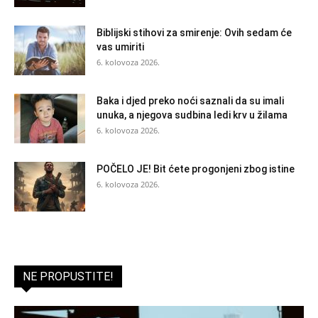
Biblijski stihovi za smirenje: Ovih sedam će
vas umiriti
6. kolovoza 2026.
Baka i djed preko noći saznali da su imali
unuka, a njegova sudbina ledi krv u žilama
6. kolovoza 2026.
POČELO JE! Bit ćete progonjeni zbog istine
6. kolovoza 2026.
NE PROPUSTITE!