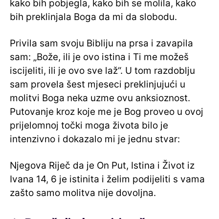
kako bih pobjegla, kako bih se molila, kako
bih preklinjala Boga da mi da slobodu.
Privila sam svoju Bibliju na prsa i zavapila
sam: „Bože, ili je ovo istina i Ti me možeš
iscijeliti, ili je ovo sve laž“. U tom razdoblju
sam provela šest mjeseci preklinjujući u
molitvi Boga neka uzme ovu anksioznost.
Putovanje kroz koje me je Bog proveo u ovoj
prijelomnoj točki moga života bilo je
intenzivno i dokazalo mi je jednu stvar:
Njegova Riječ da je On Put, Istina i Život iz
Ivana 14, 6 je istinita i želim podijeliti s vama
zašto samo molitva nije dovoljna.