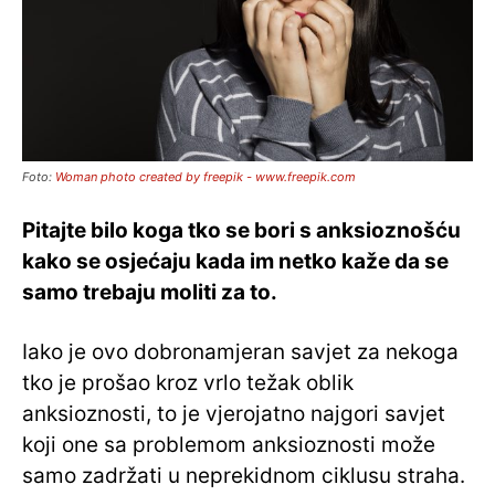
Foto:
Woman photo created by freepik - www.freepik.com
Pitajte bilo koga tko se bori s anksioznošću
kako se osjećaju kada im netko kaže da se
samo trebaju moliti za to.
Iako je ovo dobronamjeran savjet za nekoga
tko je prošao kroz vrlo težak oblik
anksioznosti, to je vjerojatno najgori savjet
koji one sa problemom anksioznosti može
samo zadržati u neprekidnom ciklusu straha.