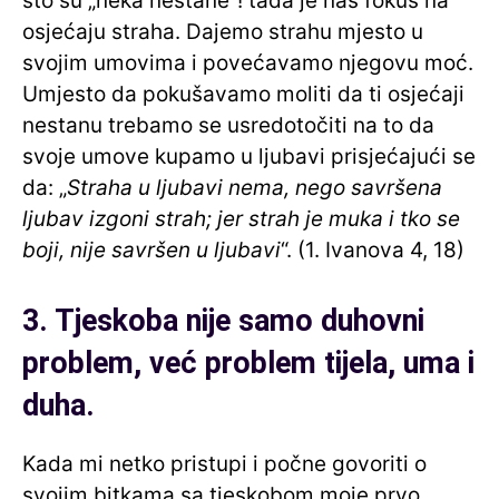
što su „neka nestane“! tada je naš fokus na
osjećaju straha. Dajemo strahu mjesto u
svojim umovima i povećavamo njegovu moć.
Umjesto da pokušavamo moliti da ti osjećaji
nestanu trebamo se usredotočiti na to da
svoje umove kupamo u ljubavi prisjećajući se
da: „
Straha u ljubavi nema, nego savršena
ljubav izgoni strah; jer strah je muka i tko se
boji, nije savršen u ljubavi
“. (1. Ivanova 4, 18)
3. Tjeskoba nije samo duhovni
problem, već problem tijela, uma i
duha.
Kada mi netko pristupi i počne govoriti o
svojim bitkama sa tjeskobom moje prvo