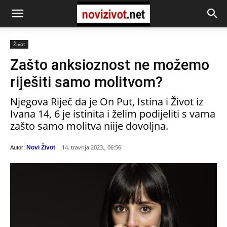
Život
Zašto anksioznost ne možemo
riješiti samo molitvom?
Njegova Riječ da je On Put, Istina i Život iz
Ivana 14, 6 je istinita i želim podijeliti s vama
zašto samo molitva niije dovoljna.
14. travnja 2023., 06:56
Novi Život
Autor: