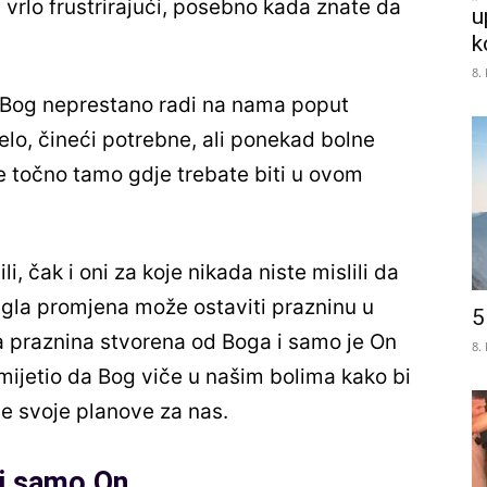
 vrlo frustrirajući, posebno kada znate da
u
k
8.
a Bog neprestano radi na nama poput
lo, čineći potrebne, ali ponekad bolne
te točno tamo gdje trebate biti u ovom
ili, čak i oni za koje nikada niste mislili da
agla promjena može ostaviti prazninu u
5
 ta praznina stvorena od Boga i samo je On
8.
imijetio da Bog viče u našim bolima kako bi
e svoje planove za nas.
ti samo On