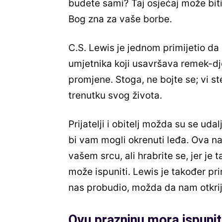
budete sami? Taj osjećaj može biti
Bog zna za vaše borbe.
C.S. Lewis je jednom primijetio d
umjetnika koji usavršava remek-dje
promjene. Stoga, ne bojte se; vi s
trenutku svog života.
Prijatelji i obitelj možda su se udalj
bi vam mogli okrenuti leđa. Ova n
vašem srcu, ali hrabrite se, jer je
može ispuniti. Lewis je također pr
nas probudio, možda da nam otkrij
Ovu prazninu mora ispuni