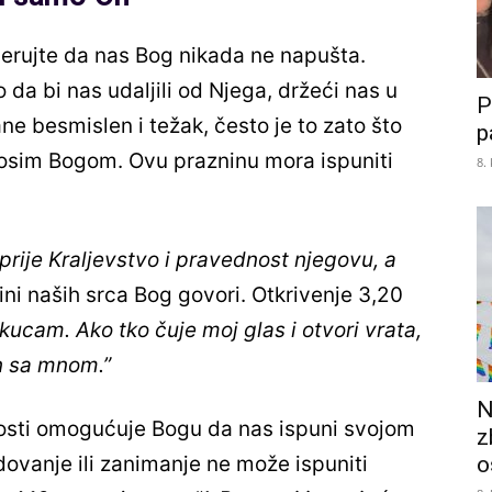
erujte da nas Bog nikada ne napušta.
da bi nas udaljili od Njega, držeći nas u
P
e besmislen i težak, često je to zato što
p
 osim Bogom. Ovu prazninu mora ispuniti
8.
jprije Kraljevstvo i pravednost njegovu, a
ini naših srca Bog govori. Otkrivenje 3,20
 kucam. Ako tko čuje moj glas i otvori vrata,
on sa mnom.”
N
osti omogućuje Bogu da nas ispuni svojom
z
o
ovanje ili zanimanje ne može ispuniti