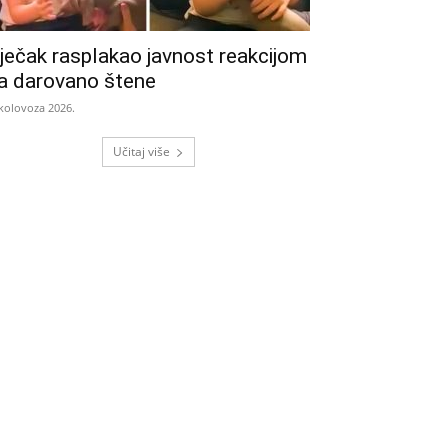
ječak rasplakao javnost reakcijom
a darovano štene
 kolovoza 2026.
Učitaj više