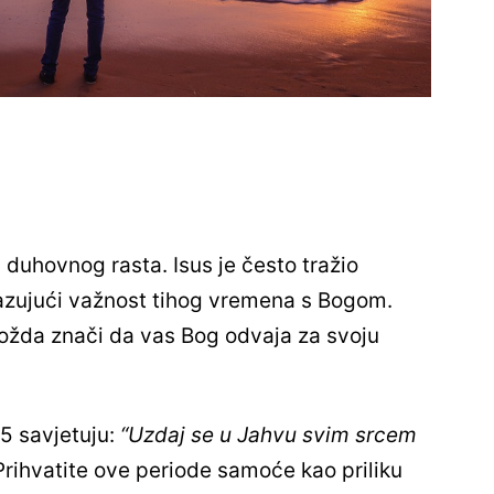
uhovnog rasta. Isus je često tražio
azujući važnost tihog vremena s Bogom.
možda znači da vas Bog odvaja za svoju
,5 savjetuju:
“Uzdaj se u Jahvu svim srcem
rihvatite ove periode samoće kao priliku