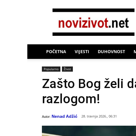
Novi
Život
POČETNA
VIJESTI
DUHOVNOST
Popularno
Život
Zašto Bog želi d
razlogom!
Nenad Adžić
28. travnja 2026., 06:31
Autor: