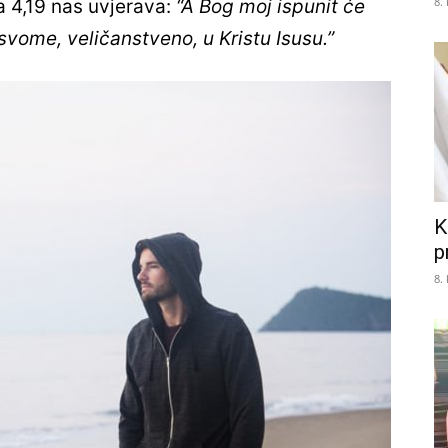
8.
a 4,19 nas uvjerava:
“A Bog moj ispunit će
vome, veličanstveno, u Kristu Isusu.”
K
p
8.