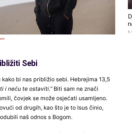
D
n
8.
com
bližiti Sebi
kako bi nas približio sebi. Hebrejima 13,5
i i neću te ostaviti.”
Biti sam ne znači
 gomili, čovjek se može osjećati usamljeno.
ući od drugih, kao što je to Isus činio,
produbili naš odnos s Bogom.