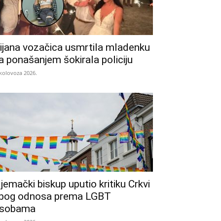
ijana vozačica usmrtila mladenku
a ponašanjem šokirala policiju
 kolovoza 2026.
jemački biskup uputio kritiku Crkvi
bog odnosa prema LGBT
sobama