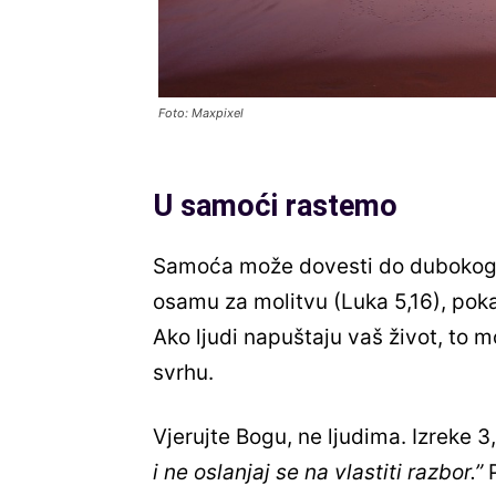
Foto: Maxpixel
U samoći rastemo
Samoća može dovesti do dubokog d
osamu za molitvu (Luka 5,16), pok
Ako ljudi napuštaju vaš život, to 
svrhu.
Vjerujte Bogu, ne ljudima. Izreke 3
i ne oslanjaj se na vlastiti razbor.”
P