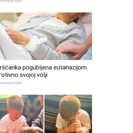
 kolovoza 2026.
ršćanka pogubljena eutanazijom
rotivno svojoj volji
 kolovoza 2026.