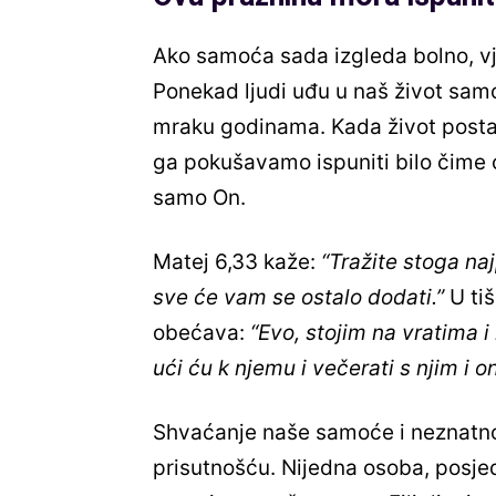
Ako samoća sada izgleda bolno, vj
Ponekad ljudi uđu u naš život samo 
mraku godinama. Kada život postan
ga pokušavamo ispuniti bilo čime
samo On.
Matej 6,33 kaže:
“Tražite stoga na
sve će vam se ostalo dodati.”
U tiš
obećava:
“Evo, stojim na vratima i
ući ću k njemu i večerati s njim i 
Shvaćanje naše samoće i neznatn
prisutnošću. Nijedna osoba, posjed