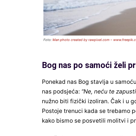
Foto:
Man photo created by rawpixel.com – www.freepik.
Bog nas po samoći želi pri
Ponekad nas Bog stavlja u samoću 
nas podsjeća:
“Ne, neću te zapustit
nužno biti fizički izoliran. Čak i u
Postoje trenuci kada se trebamo pov
kako bismo se posvetili molitvi i 