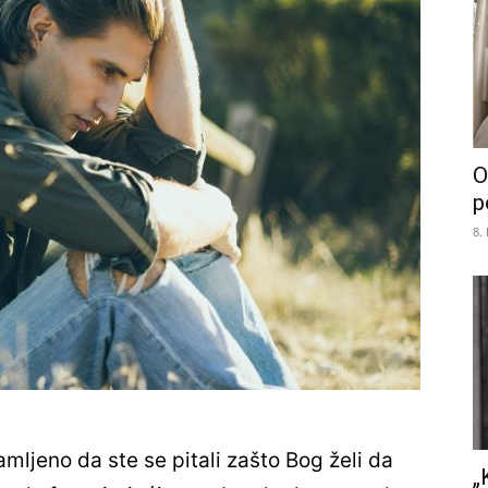
O
p
8.
amljeno da ste se pitali zašto Bog želi da
„