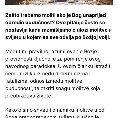
Zašto trebamo moliti ako je Bog unaprijed
odredio budućnost? Ovo pitanje često se
postavlja kada razmišljamo o ulozi molitve u
svijetu u kojem se sve odvija po Božjoj volji.
Međutim, pravilno razumijevanje Božje
providnosti ključno je za pomirenje ovog
navodnog paradoksa. U ovom članku istražit
ćemo razliku između determinizma i
fatalizma, odnos između molitve i
budućnosti, te otkriti snagu molitve koja
preobražava živote.
Kako bismo shvatili dinamiku molitve u od
Boga predodređenom svijetu, ključno je