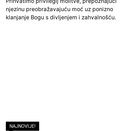
Prihvatimo privilegij molitve, prepoznajući
njezinu preobražavajuću moć uz ponizno
klanjanje Bogu s divljenjem i zahvalnošću.
NAJNOVIJE!