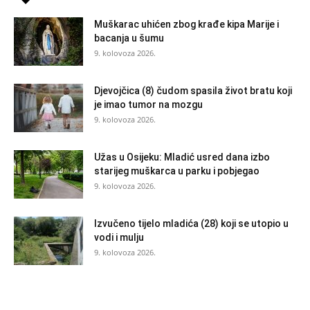
Muškarac uhićen zbog krađe kipa Marije i
bacanja u šumu
9. kolovoza 2026.
Djevojčica (8) čudom spasila život bratu koji
je imao tumor na mozgu
9. kolovoza 2026.
Užas u Osijeku: Mladić usred dana izbo
starijeg muškarca u parku i pobjegao
9. kolovoza 2026.
Izvučeno tijelo mladića (28) koji se utopio u
vodi i mulju
9. kolovoza 2026.