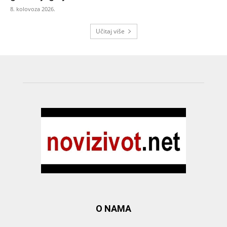
8. kolovoza 2026.
Učitaj više
O NAMA