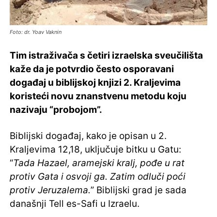
Foto: dr. Yoav Vaknin
Tim istraživača s četiri izraelska sveučilišta
kaže da je potvrdio često osporavani
događaj u biblijskoj knjizi 2. Kraljevima
koristeći novu znanstvenu metodu koju
nazivaju “probojom”.
Biblijski događaj, kako je opisan u 2.
Kraljevima 12,18, uključuje bitku u Gatu:
“
Tada Hazael, aramejski kralj, pođe u rat
protiv Gata i osvoji ga. Zatim odluči poći
protiv Jeruzalema.
” Biblijski grad je sada
današnji Tell es-Safi u Izraelu.