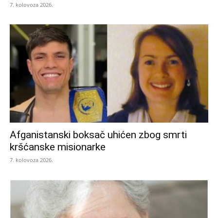
7. kolovoza 2026.
Afganistanski boksač uhićen zbog smrti
kršćanske misionarke
7. kolovoza 2026.