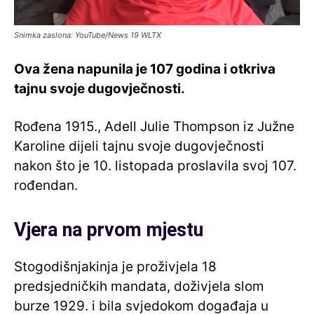
Snimka zaslona: YouTube/News 19 WLTX
Ova žena napunila je 107 godina i otkriva
tajnu svoje dugovječnosti.
Rođena 1915., Adell Julie Thompson iz Južne
Karoline dijeli tajnu svoje dugovječnosti
nakon što je 10. listopada proslavila svoj 107.
rođendan.
Vjera na prvom mjestu
Stogodišnjakinja je proživjela 18
predsjedničkih mandata, doživjela slom
burze 1929. i bila svjedokom događaja u