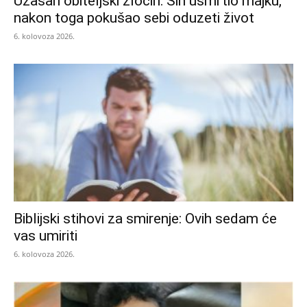
Užasan obiteljski zločin: Sin usmrtio majku,
nakon toga pokušao sebi oduzeti život
6. kolovoza 2026.
Biblijski stihovi za smirenje: Ovih sedam će
vas umiriti
6. kolovoza 2026.