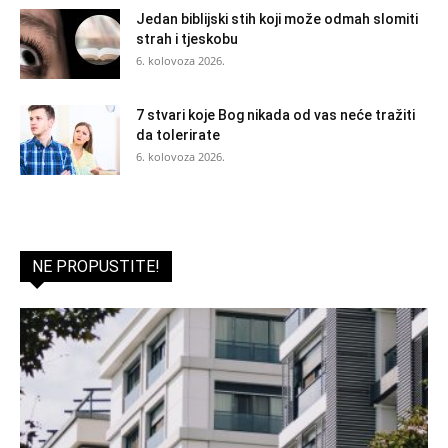
Jedan biblijski stih koji može odmah slomiti
strah i tjeskobu
6. kolovoza 2026.
7 stvari koje Bog nikada od vas neće tražiti
da tolerirate
6. kolovoza 2026.
NE PROPUSTITE!