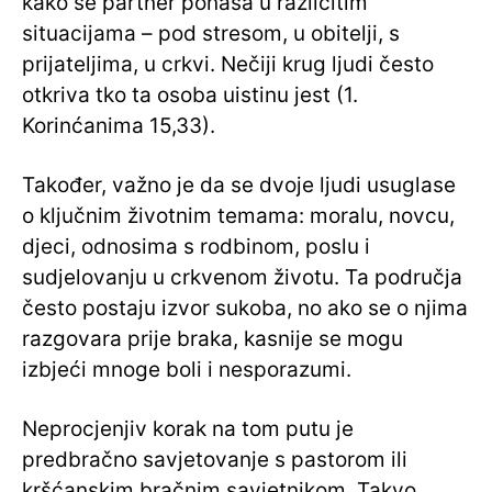
kako se partner ponaša u različitim
situacijama – pod stresom, u obitelji, s
prijateljima, u crkvi. Nečiji krug ljudi često
otkriva tko ta osoba uistinu jest (1.
Korinćanima 15,33).
Također, važno je da se dvoje ljudi usuglase
o ključnim životnim temama: moralu, novcu,
djeci, odnosima s rodbinom, poslu i
sudjelovanju u crkvenom životu. Ta područja
često postaju izvor sukoba, no ako se o njima
razgovara prije braka, kasnije se mogu
izbjeći mnoge boli i nesporazumi.
Neprocjenjiv korak na tom putu je
predbračno savjetovanje s pastorom ili
kršćanskim bračnim savjetnikom. Takvo