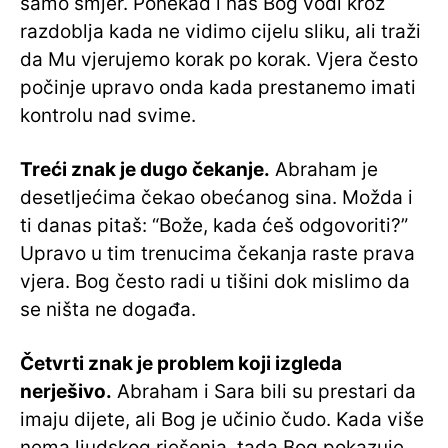
samo smjer. Ponekad i nas Bog vodi kroz
razdoblja kada ne vidimo cijelu sliku, ali traži
da Mu vjerujemo korak po korak. Vjera često
počinje upravo onda kada prestanemo imati
kontrolu nad svime.
Treći znak je dugo čekanje.
Abraham je
desetljećima čekao obećanog sina. Možda i
ti danas pitaš: “Bože, kada ćeš odgovoriti?”
Upravo u tim trenucima čekanja raste prava
vjera. Bog često radi u tišini dok mislimo da
se ništa ne događa.
Četvrti znak je problem koji izgleda
nerješivo.
Abraham i Sara bili su prestari da
imaju dijete, ali Bog je učinio čudo. Kada više
nema ljudskog rješenja, tada Bog pokazuje