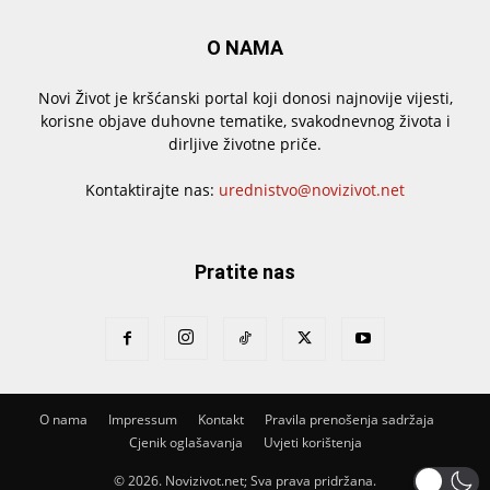
O NAMA
Novi Život je kršćanski portal koji donosi najnovije vijesti,
korisne objave duhovne tematike, svakodnevnog života i
dirljive životne priče.
Kontaktirajte nas:
urednistvo@novizivot.net
Pratite nas
O nama
Impressum
Kontakt
Pravila prenošenja sadržaja
Cjenik oglašavanja
Uvjeti korištenja
© 2026. Novizivot.net; Sva prava pridržana.