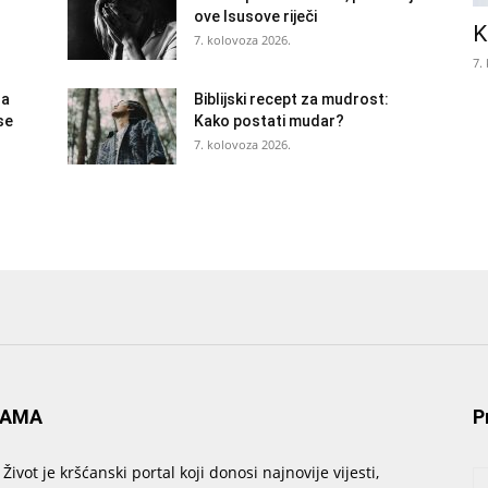
ove Isusove riječi
K
7. kolovoza 2026.
7.
la
Biblijski recept za mudrost:
se
Kako postati mudar?
7. kolovoza 2026.
NAMA
P
 Život je kršćanski portal koji donosi najnovije vijesti,