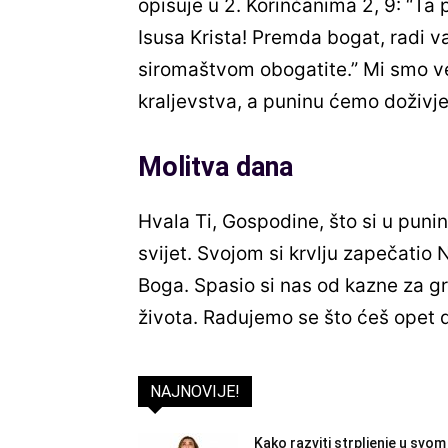
opisuje u 2. Korinćanima 2, 9: “T
Isusa Krista! Premda bogat, radi v
siromaštvom obogatite.” Mi smo ve
kraljevstva, a puninu ćemo doživje
Molitva dana
Hvala Ti, Gospodine, što si u puni
svijet. Svojom si krvlju zapečatio
Boga. Spasio si nas od kazne za gr
života. Radujemo se što ćeš opet d
NAJNOVIJE!
Kako razviti strpljenje u svom