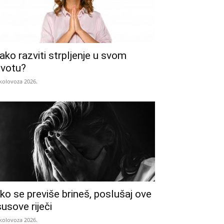
ako razviti strpljenje u svom
ivotu?
 kolovoza 2026.
ko se previše brineš, poslušaj ove
susove riječi
 kolovoza 2026.