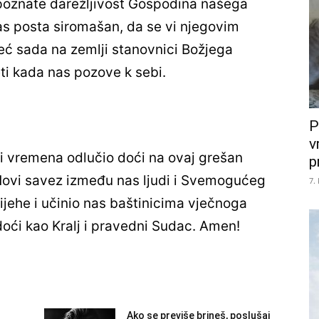
a poznate darežljivost Gospodina našega
as posta siromašan, da se vi njegovim
ć sada na zemlji stanovnici Božjega
ti kada nas pozove k sebi.
P
v
ni vremena odlučio doći na ovaj grešan
p
 Novi savez između nas ljudi i Svemogućeg
7.
ijehe i učinio nas baštinicima vječnoga
oći kao Kralj i pravedni Sudac. Amen!
Ako se previše brineš, poslušaj