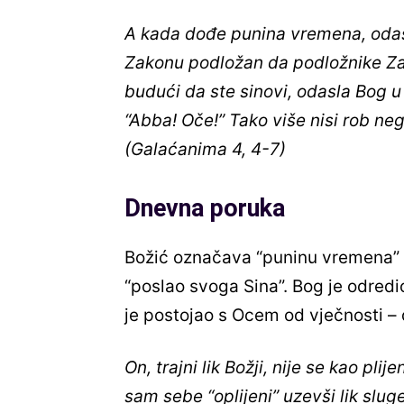
A kada dođe punina vremena, odas
Zakonu podložan da podložnike Za
budući da ste sinovi, odasla Bog u
“Abba! Oče!” Tako više nisi rob neg
(Galaćanima 4, 4-7)
Dnevna poruka
Božić označava “puninu vremena” k
“poslao svoga Sina”. Bog je odredio
je postojao s Ocem od vječnosti –
On, trajni lik Božji, nije se kao pl
sam sebe “oplijeni” uzevši lik slug