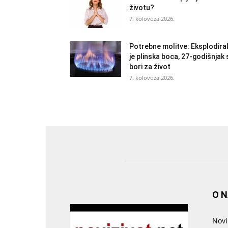
životu?
7. kolovoza 2026.
Potrebne molitve: Eksplodira
je plinska boca, 27-godišnjak 
bori za život
7. kolovoza 2026.
O 
Novi