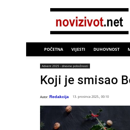
Novi
Život
POČETNA
VIJESTI
DUHOVNOST
Advent 2025 - dnevne pobožnosti
Koji je smisao 
Redakcija
13. prosinca 2025., 00:10
Autor: