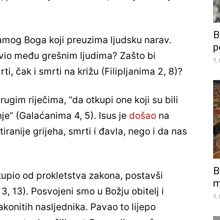
B
amog Boga koji preuzima ljudsku narav.
p
ravio među grešnim ljudima? Zašto bi
7.
, čak i smrti na križu (Filipljanima 2, 8)?
Drugim riječima, “da otkupi one koji su bili
e” (Galaćanima 4, 5). Isus je
došao
na
iranije grijeha, smrti i đavla, nego i da nas
B
otkupio od prokletstva zakona, postavši
m
, 13). Posvojeni smo u Božju obitelj i
7.
akonitih nasljednika. Pavao to lijepo