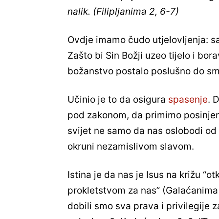
nalik. (Filipljanima 2, 6-7)
Ovdje imamo čudo utjelovljenja: s
Zašto bi Sin Božji uzeo tijelo i bo
božanstvo postalo poslušno do smrti
Učinio je to da osigura
spasenje
. 
pod zakonom, da primimo posinjenj
svijet ne samo da nas oslobodi od t
okruni nezamislivom slavom.
Istina je da nas je Isus na križu “
prokletstvom za nas” (Galaćanima 3
dobili smo sva prava i privilegije z