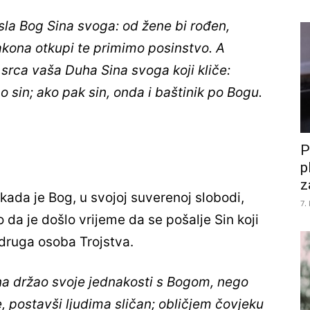
la Bog Sina svoga: od žene bi rođen,
kona otkupi te primimo posinstvo. A
 srca vaša Duha Sina svoga koji kliče:
o sin; ako pak sin, onda i baštinik po Bogu.
P
p
z
ada je Bog, u svojoj suverenoj slobodi,
7.
 da je došlo vrijeme da se pošalje Sin koji
 druga osoba Trojstva.
ijena držao svoje jednakosti s Bogom, nego
e, postavši ljudima sličan; obličjem čovjeku