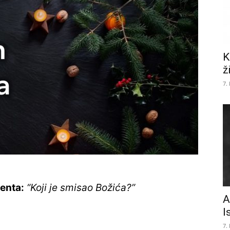
K
ž
7.
enta:
“Koji je smisao Božića?”
A
I
7.