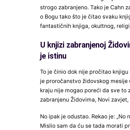
strogo zabranjeno. Tako je Cahn z
o Bogu tako što je čitao svaku knj
fantastičnih knjiga, okultnog, relig
U knjizi zabranjenoj Žid
je istinu
To je činio dok nije pročitao knjig
je proročanstvo židovskog mesije u 
kraju nije mogao poreći da sve to 
zabranjenu Židovima, Novi zavjet,
No ipak je odustao. Rekao je: „No ne
Mislio sam da ću se tada morati pr