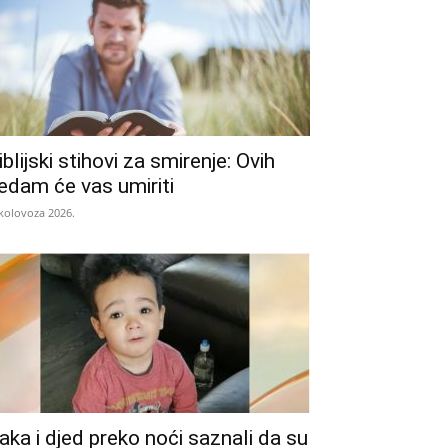
iblijski stihovi za smirenje: Ovih
edam će vas umiriti
 kolovoza 2026.
aka i djed preko noći saznali da su