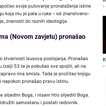
v
apočeo svoje putovanje pronalaženja istine
6.
igu koja mu je pala u ruke – od znanstveno-
ije, znanosti do raznih ideologija.
ovima (Novom zavjetu) pronašao
u o stvarnosti Isusova postojanja. Pronašao
K
Izaiji 53 te je pokušao sve spojiti, ali na
6.
zapravo ima smisla. Tada je pročitao knjigu
 i napokon pronašao pravu istinu.
 slijedim Boga, i nisam htio slijediti Boga.
idružiti samostanu i postati redovnik.