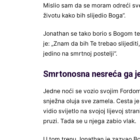
Mislio sam da se moram odreći sv
životu kako bih slijedio Boga“.
Jonathan se tako borio s Bogom te
je: „Znam da bih Te trebao slijediti
jedino na smrtnoj postelji“.
Smrtonosna nesreća ga je 
Jedne noći se vozio svojim Fordom 
snježna oluja sve zamela. Cesta je 
vidio svijetlo na svojoj lijevoj stran
pruzi. Tada se u njega zabio vlak.
U tom trenu Jonathan je zazvao B