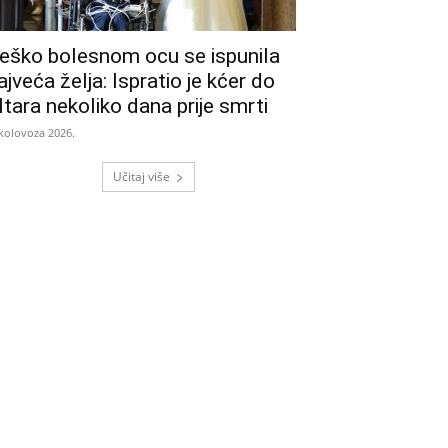
eško bolesnom ocu se ispunila
ajveća želja: Ispratio je kćer do
ltara nekoliko dana prije smrti
 kolovoza 2026.
Učitaj više