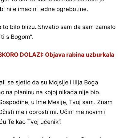
i nije imao ni jedne ogrebotine.
e to bilo blizu. Shvatio sam da sam zamalo
iti s Bogom“.
SKORO DOLAZI: Objava rabina uzburkala
li se sjetio da su Mojsije i Ilija Boga
ao na planinu na kojoj nikada nije bio.
„Gospodine, u Ime Mesije, Tvoj sam. Znam
Očisti me i oprosti mi. Učini me novim i
 ću Te kao Tvoj učenik“.