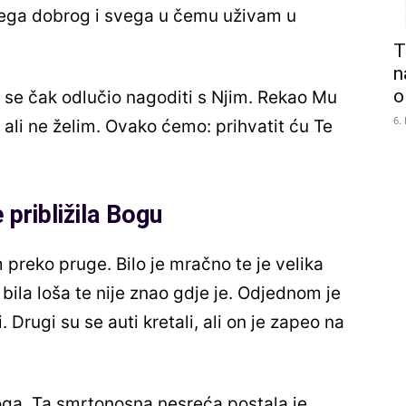
ega dobrog i svega u čemu uživam u
T
n
o
 se čak odlučio nagoditi s Njim. Rekao Mu
6.
, ali ne želim. Ovako ćemo: prihvatit ću Te
približila Bogu
preko pruge. Bilo je mračno te je velika
bila loša te nije znao gdje je. Odjednom je
i. Drugi su se auti kretali, ali on je zapeo na
oga. Ta smrtonosna nesreća postala je