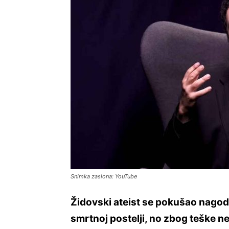
Snimka zaslona: YouTube
Židovski ateist se pokušao nagodi
smrtnoj postelji, no zbog teške ne