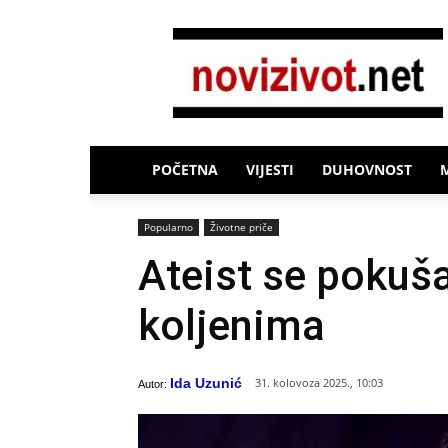
Novi
Život
POČETNA
VIJESTI
DUHOVNOST
Popularno
Životne priče
Ateist se pokuša
koljenima
Ida Uzunić
31. kolovoza 2025., 10:03
Autor: