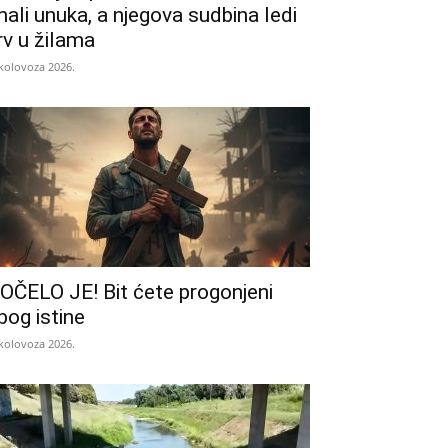
mali unuka, a njegova sudbina ledi
rv u žilama
 kolovoza 2026.
OČELO JE! Bit ćete progonjeni
bog istine
 kolovoza 2026.