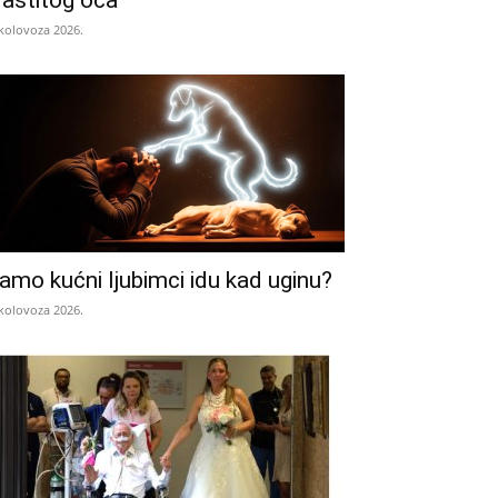
lastitog oca
 kolovoza 2026.
amo kućni ljubimci idu kad uginu?
 kolovoza 2026.