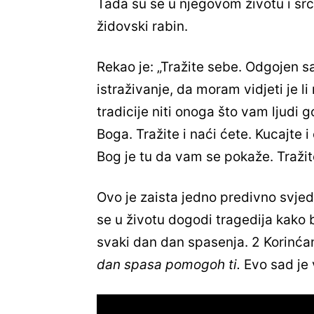
Tada su se u njegovom životu i sr
židovski rabin.
Rekao je: „Tražite sebe. Odgojen
istraživanje, da moram vidjeti je li n
tradicije niti onoga što vam ljudi g
Boga. Tražite i naći ćete. Kucajte i
Bog je tu da vam se pokaže. Tražit
Ovo je zaista jedno predivno svj
se u životu dogodi tragedija kako bi
svaki dan dan spasenja. 2 Korinćan
dan spasa pomogoh ti.
Evo sad je 