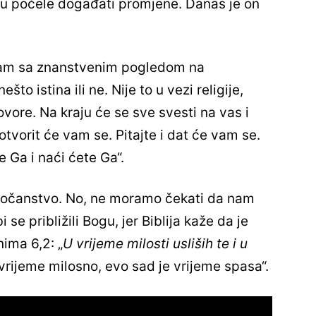
cu počele događati promjene. Danas je on
 sam sa znanstvenim pogledom na
ešto istina ili ne. Nije to u vezi religije,
ovore. Na kraju će se sve svesti na vas i
 otvorit će vam se. Pitajte i dat će vam se.
e Ga i naći ćete Ga“.
edočanstvo. No, ne moramo čekati da nam
 se približili Bogu, jer Biblija kaže da je
ima 6,2: „
U vrijeme milosti usliših te i u
vrijeme milosno, evo sad je vrijeme spasa“.