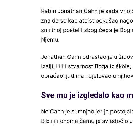
Rabin Jonathan Cahn je sada vrlo p
zna da se kao ateist pokušao nago
smrtnoj postelji zbog čega je Bog 
Njemu.
Jonathan Cahn odrastao je u židovsk
Izaiji, Iliji i stvarnost Boga iz škol
obraćao ljudima i djelovao u njiho
Sve mu je izgledalo kao mr
No Cahn je sumnjao jer je postojala
Bibliji i onome čemu je svjedočio 