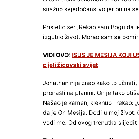
snažno svjedočanstvo jer on na seb
Prisjetio se: „Rekao sam Bogu da j
izgubio život. Morao sam se pomir
VIDI OVO:
ISUS JE MESIJA KOJI U
cijeli židovski svijet
Jonathan nije znao kako to učiniti, a
pronašli na planini. On je tako otiš
Našao je kamen, kleknuo i rekao: 
da je On Mesija. Dođi u moj život. 
vodi me. Od ovog trenutka slijedit