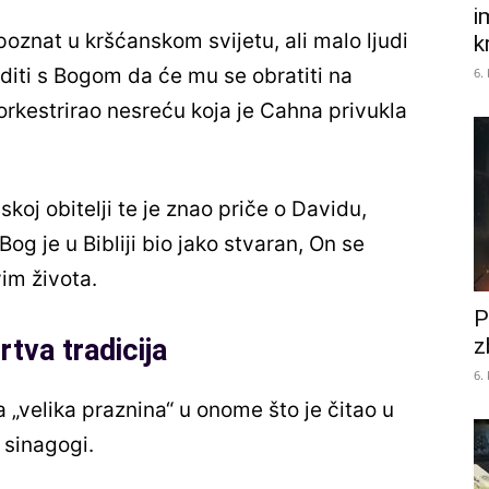
i
oznat u kršćanskom svijetu, ali malo ljudi
k
diti s Bogom da će mu se obratiti na
6.
orkestrirao nesreću koja je Cahna privukla
oj obitelji te je znao priče o Davidu,
e, Bog je u Bibliji bio jako stvaran, On se
vim života.
P
z
tva tradicija
6.
 „velika praznina“ u onome što je čitao u
u sinagogi.