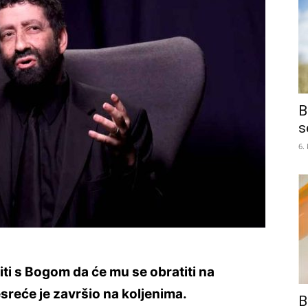
B
s
6.
ti s Bogom da će mu se obratiti na
sreće je završio na koljenima.
B