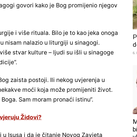
agogi govori kako je Bog promijenio njegov
urgije i više rituala. Bilo je to kao jeka onoga
P
ju nisam nalazio u liturgiji u sinagogi.
d
 više stvar kulture – ljudi su išli u sinagoge
6.
dicije“.
Bog zaista postoji. Ili nekog uvjerenja u
 nekakve moći koja može promijeniti život.
Boga. Sam moram pronaći istinu“.
vjeruju Židovi?
M
b
 u Isusa i da je čitanje Novog Zavjeta