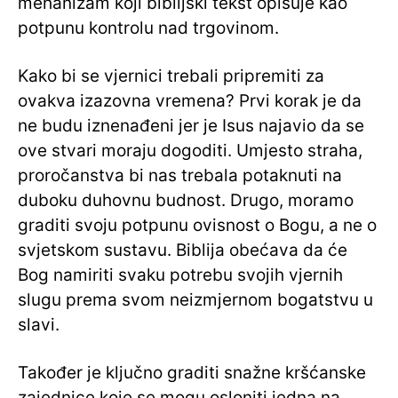
mehanizam koji biblijski tekst opisuje kao
potpunu kontrolu nad trgovinom.
Kako bi se vjernici trebali pripremiti za
ovakva izazovna vremena? Prvi korak je da
ne budu iznenađeni jer je Isus najavio da se
ove stvari moraju dogoditi. Umjesto straha,
proročanstva bi nas trebala potaknuti na
duboku duhovnu budnost. Drugo, moramo
graditi svoju potpunu ovisnost o Bogu, a ne o
svjetskom sustavu. Biblija obećava da će
Bog namiriti svaku potrebu svojih vjernih
slugu prema svom neizmjernom bogatstvu u
slavi.
Također je ključno graditi snažne kršćanske
zajednice koje se mogu osloniti jedna na