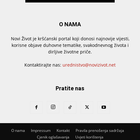
O NAMA
Novi Život je kršćanski portal koji donosi najnovije vijesti,
korisne objave duhovne tematike, svakodnevnog života i
dirljive životne priče.
Kontaktirajte nas:
urednistvo@novizivot.net
Pratite nas
O nama
Impressum
Kontakt
Pravila prenošenja sadržaja
Cjenik oglašavanja
Uvjeti korištenja