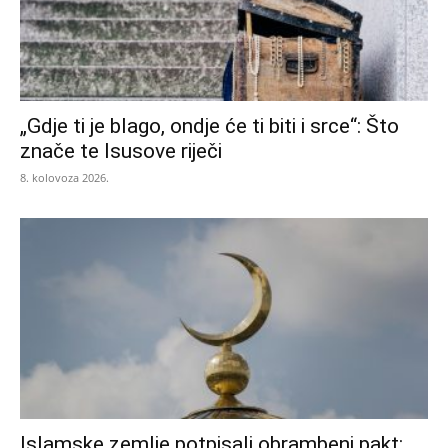
„Gdje ti je blago, ondje će ti biti i srce“: Što
znače te Isusove riječi
8. kolovoza 2026.
Islamske zemlje potpisali obrambeni pakt: