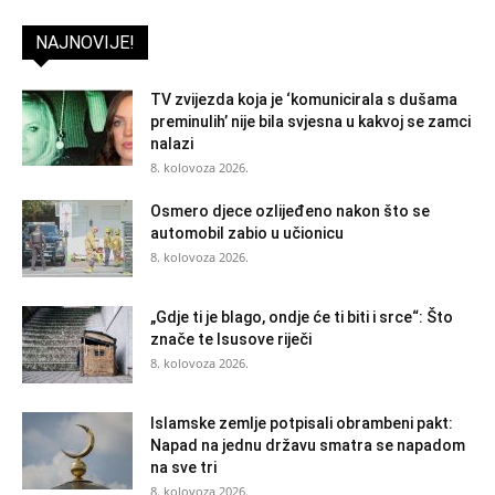
NAJNOVIJE!
TV zvijezda koja je ‘komunicirala s dušama
preminulih’ nije bila svjesna u kakvoj se zamci
nalazi
8. kolovoza 2026.
Osmero djece ozlijeđeno nakon što se
automobil zabio u učionicu
8. kolovoza 2026.
„Gdje ti je blago, ondje će ti biti i srce“: Što
znače te Isusove riječi
8. kolovoza 2026.
Islamske zemlje potpisali obrambeni pakt:
Napad na jednu državu smatra se napadom
na sve tri
8. kolovoza 2026.