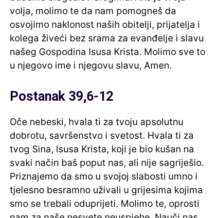
volja, molimo te da nam pomogneš da
osvojimo naklonost naših obitelji, prijatelja i
kolega živeći bez srama za evanđelje i slavu
našeg Gospodina Isusa Krista. Molimo sve to
u njegovo ime i njegovu slavu, Amen.
Postanak 39,6-12
Oče nebeski, hvala ti za tvoju apsolutnu
dobrotu, savršenstvo i svetost. Hvala ti za
tvog Sina, Isusa Krista, koji je bio kušan na
svaki način baš poput nas, ali nije sagriješio.
Priznajemo da smo u svojoj slabosti umno i
tjelesno besramno uživali u grijesima kojima
smo se trebali oduprijeti. Molimo te, oprosti
nam za naše nesvete neuspjehe. Nauči nas