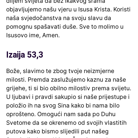
diljem svijeta da bez ikakvog srama
objavljujemo našu vjeru u Isusa Krista. Koristi
naša svjedočanstva na svoju slavu da
pomognu spašavati duše. Sve to molimo u
Isusovo ime, Amen.
Izaija 53,3
Bože, slavimo te zbog tvoje neizmjerne
milosti. Premda zaslužujemo kaznu za naše
grijehe, ti si bio obilno milostiv prema svijetu.
U ljubavi i pravdi sakupio si naše prijestupe i
položio ih na svog Sina kako bi nama bilo
oprošteno. Omogući nam sada po Duhu
Svetome da se okrenemo od svojih vlastitih
putova kako bismo slijedili put našeg