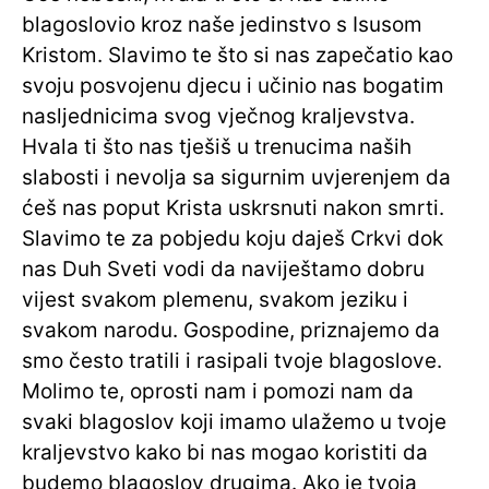
blagoslovio kroz naše jedinstvo s Isusom
Kristom. Slavimo te što si nas zapečatio kao
svoju posvojenu djecu i učinio nas bogatim
nasljednicima svog vječnog kraljevstva.
Hvala ti što nas tješiš u trenucima naših
slabosti i nevolja sa sigurnim uvjerenjem da
ćeš nas poput Krista uskrsnuti nakon smrti.
Slavimo te za pobjedu koju daješ Crkvi dok
nas Duh Sveti vodi da naviještamo dobru
vijest svakom plemenu, svakom jeziku i
svakom narodu. Gospodine, priznajemo da
smo često tratili i rasipali tvoje blagoslove.
Molimo te, oprosti nam i pomozi nam da
svaki blagoslov koji imamo ulažemo u tvoje
kraljevstvo kako bi nas mogao koristiti da
budemo blagoslov drugima. Ako je tvoja