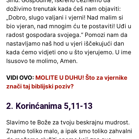
Sinu. Gospodine, iskreno čeznemo da
doživimo trenutak kada ćeš nam objaviti:
„Dobro, slugo valjani i vjerni! Nad malim si
bio vjeran, nad mnogim ću te postaviti! Uđi u
radost gospodara svojega.“ Pomozi nam da
nastavljamo naš hod u vjeri iščekujući dan
kada ćemo vidjeti ono u što vjerujemo. U ime
Isusovo te molimo, Amen.
VIDI OVO:
MOLITE U DUHU! Što za vjernike
znači taj biblijski poziv?
2. Korinćanima 5,11-13
Slavimo te Bože za tvoju beskrajnu mudrost.
Znamo toliko malo, a ipak smo toliko zahvalni