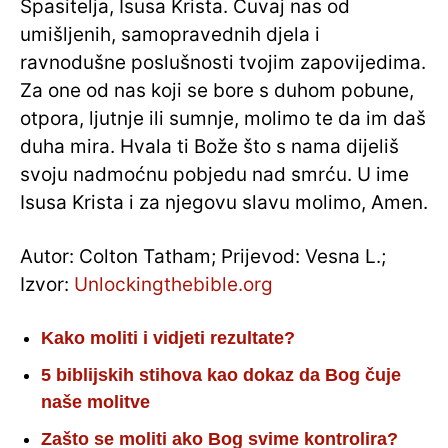
Spasitelja, Isusa Krista. Čuvaj nas od
umišljenih, samopravednih djela i
ravnodušne poslušnosti tvojim zapovijedima.
Za one od nas koji se bore s duhom pobune,
otpora, ljutnje ili sumnje, molimo te da im daš
duha mira. Hvala ti Bože što s nama dijeliš
svoju nadmoćnu pobjedu nad smrću. U ime
Isusa Krista i za njegovu slavu molimo, Amen.
Autor: Colton Tatham; Prijevod: Vesna L.;
Izvor:
Unlockingthebible.org
Kako moliti i vidjeti rezultate?
5 biblijskih stihova kao dokaz da Bog čuje
naše molitve
Zašto se moliti ako Bog svime kontrolira?