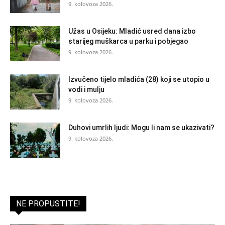
9. kolovoza 2026.
Užas u Osijeku: Mladić usred dana izbo
starijeg muškarca u parku i pobjegao
9. kolovoza 2026.
Izvučeno tijelo mladića (28) koji se utopio u
vodi i mulju
9. kolovoza 2026.
Duhovi umrlih ljudi: Mogu li nam se ukazivati?
9. kolovoza 2026.
NE PROPUSTITE!