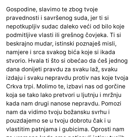
Gospodine, slavimo te zbog tvoje
pravednosti i savršenog suda, jer ti si
nepotkupljiv sudac daleko veći od bilo koje
podmitljive vlasti ili grešnog čovjeka. Ti si
beskrajno mudar, istinski poznaješ misli,
namjere i srca svakog bića koje si ikada
stvorio. Hvala ti što si obećao da ćeš jednog
dana donijeti pravdu za svaku laž, svaku
izdaju i svaku nepravdu protiv nas koje tvoja
Crkva trpi. Molimo te, izbavi nas od gorčine
koja se tako lako pretvori u ljutnju i mržnju
kada nam drugi nanose nepravdu. Pomozi
nam da vidimo tvoju božansku svrhu i
pouzdajemo se u tvoju dobrotu čak i u
vlastitim patnjama i gubicima. Oprosti nam