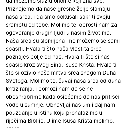
da možemo služiti onome koji zna sve.
Priznajemo da naše grešne želje slamaju
naša srca, i da smo pokušali sakriti svoju
sramotu od tebe. Molimo te, oprosti nam za
ogovaranje drugih ljudi u našim životima.
Naša srca su slomljena i ne možemo se sami
spasiti. Hvala ti što naša vlastita srca
poznaješ bolje od nas. Hvala ti što si nas
spasio kroz svog Sina, Isusa Krista. Hvala ti
što si oživio naša mrtva srca snagom Duha
Svetoga. Molimo te, čuvaj naša srca od duha
kritiziranja, i pomozi nam da se ne
obeshrabrimo kada osjećamo da nas pritisci
vode u sumnje. Obnavljaj naš um i daj nam
pouzdanje u istinu koju pronalazimo u
riječima Biblije. U ime Isusa Krista molimo,