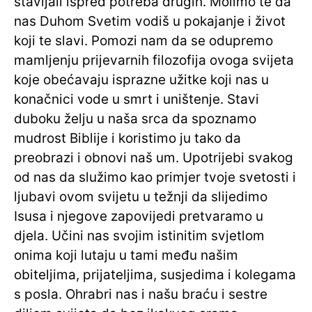
stavljali ispred potreba drugih. Molimo te da
nas Duhom Svetim vodiš u pokajanje i život
koji te slavi. Pomozi nam da se odupremo
mamljenju prijevarnih filozofija ovoga svijeta
koje obećavaju isprazne užitke koji nas u
konačnici vode u smrt i uništenje. Stavi
duboku želju u naša srca da spoznamo
mudrost Biblije i koristimo ju tako da
preobrazi i obnovi naš um. Upotrijebi svakog
od nas da služimo kao primjer tvoje svetosti i
ljubavi ovom svijetu u težnji da slijedimo
Isusa i njegove zapovijedi pretvaramo u
djela. Učini nas svojim istinitim svjetlom
onima koji lutaju u tami među našim
obiteljima, prijateljima, susjedima i kolegama
s posla. Ohrabri nas i našu braću i sestre