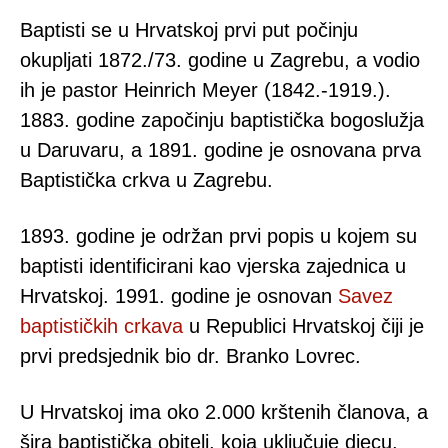
Baptisti se u Hrvatskoj prvi put počinju
okupljati 1872./73. godine u Zagrebu, a vodio
ih je pastor Heinrich Meyer (1842.-1919.).
1883. godine započinju baptistička bogoslužja
u Daruvaru, a 1891. godine je osnovana prva
Baptistička crkva u Zagrebu.
1893. godine je održan prvi popis u kojem su
baptisti identificirani kao vjerska zajednica u
Hrvatskoj. 1991. godine je osnovan
Savez
baptističkih crkava
u Republici Hrvatskoj čiji je
prvi predsjednik bio dr. Branko Lovrec.
U Hrvatskoj ima oko 2.000 krštenih članova, a
šira baptistička obitelj, koja uključuje djecu,