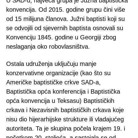
U SAD-u, najveća grupa je Južna baptistička
konvencija. Od 2015. godine grupu čini više
od 15 milijuna članova. Južni baptisti koji su
se odvojili od sjevernih baptista osnovali su
Konvenciju 1845. godine u Georgiji zbog
neslaganja oko robovlasništva.
Ostala udruženja uključuju manje
konzervativne organizacije (kao što su
Američke baptističke crkve SAD-a,
Baptistička opća konferencija i Baptistička
opća konvencija u Teksasu) Baptističkih
crkava i Nezavisnih baptističkih crkava koje
nisu dio hijerarhijske strukture ili vladajućeg
autoriteta. Ta je skupina počela krajem 19. i
početkom 20. stoljeća, a sastojala se od