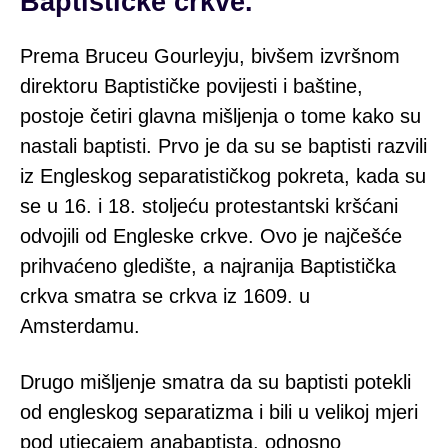
Baptističke crkve.
Prema Bruceu Gourleyju, bivšem izvršnom
direktoru Baptističke povijesti i baštine,
postoje četiri glavna mišljenja o tome kako su
nastali baptisti. Prvo je da su se baptisti razvili
iz Engleskog separatističkog pokreta, kada su
se u 16. i 18. stoljeću protestantski kršćani
odvojili od Engleske crkve. Ovo je najčešće
prihvaćeno gledište, a najranija Baptistička
crkva smatra se crkva iz 1609. u
Amsterdamu.
Drugo mišljenje smatra da su baptisti potekli
od engleskog separatizma i bili u velikoj mjeri
pod utjecajem anabaptista, odnosno