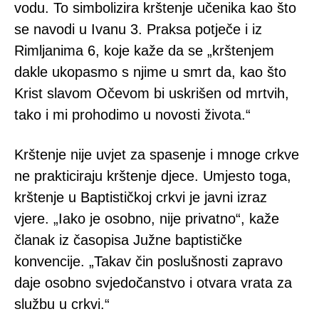
vodu. To simbolizira krštenje učenika kao što
se navodi u Ivanu 3. Praksa potječe i iz
Rimljanima 6, koje kaže da se „
krštenjem
dakle ukopasmo s njime u smrt da, kao što
Krist slavom Očevom bi uskrišen od mrtvih,
tako i mi prohodimo u novosti života.“
Krštenje nije uvjet za spasenje i mnoge crkve
ne prakticiraju krštenje djece. Umjesto toga,
krštenje u Baptističkoj crkvi je javni izraz
vjere. „Iako je osobno, nije privatno“, kaže
članak iz časopisa Južne baptističke
konvencije. „Takav čin poslušnosti zapravo
daje osobno svjedočanstvo i otvara vrata za
službu u crkvi.“