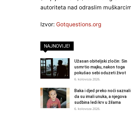
autoriteta nad odraslim muškarci
Izvor:
Gotquestions.org
NAJNOVIJE!
Užasan obiteljski zločin: Sin
usmrtio majku, nakon toga
pokušao sebi oduzeti život
6. kolovoza 2026.
Baka i djed preko noći saznali
da su imali unuka, a njegova
sudbina ledi krv u žilama
6. kolovoza 2026.