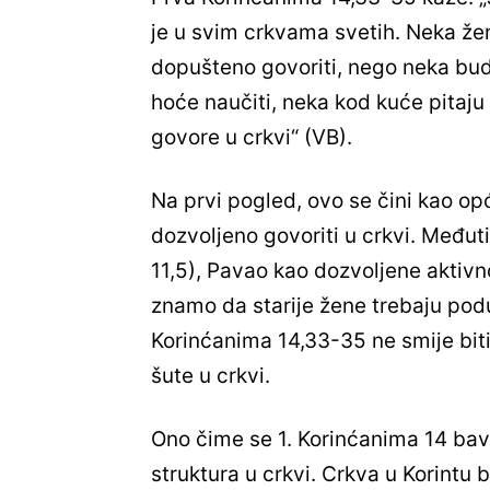
je u svim crkvama svetih. Neka žen
dopušteno govoriti, nego neka bud
hoće naučiti, neka kod kuće pitaju
govore u crkvi“ (VB).
Na prvi pogled, ovo se čini kao o
dozvoljeno govoriti u crkvi. Međuti
11,5), Pavao kao dozvoljene aktivn
znamo da starije žene trebaju podu
Korinćanima 14,33-35 ne smije bit
šute u crkvi.
Ono čime se 1. Korinćanima 14 bavi,
struktura u crkvi. Crkva u Korintu 