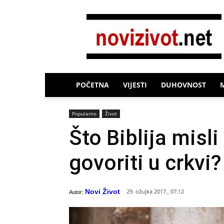
Novi
Život
POČETNA
VIJESTI
DUHOVNOST
Popularno
Život
Što Biblija misl
govoriti u crkvi?
Novi Život
29. ožujka 2017., 07:12
Autor: