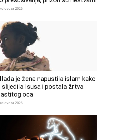
o presušivanja, prizori su nestvarni
 kolovoza 2026.
lada je žena napustila islam kako
i slijedila Isusa i postala žrtva
lastitog oca
 kolovoza 2026.