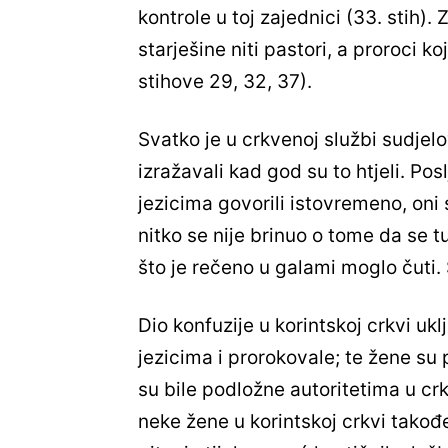
kontrole u toj zajednici (33. stih). 
starješine niti pastori, a proroci koj
stihove 29, 32, 37).
Svatko je u crkvenoj službi sudjel
izražavali kad god su to htjeli. Po
jezicima govorili istovremeno, oni 
nitko se nije brinuo o tome da se t
što je rečeno u galami moglo čuti.
Dio konfuzije u korintskoj crkvi uk
jezicima i prorokovale; te žene s
su bile podložne autoritetima u crkv
neke žene u korintskoj crkvi takođe