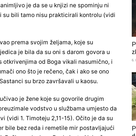
Zanimljivo je da se u knjizi ne spominju ni
i su bili tamo nisu prakticirali kontrolu (vidi
ovao prema svojim željama, koje su
P
z
sljedica je bila da su oni s darom govora u
6.
s otkrivenjima od Boga vikali nasumično, i
umači ono što je rečeno, čak i ako se ono
 Sastanci su brzo završavali u kaosu.
ljučivao je žene koje su govorile drugim
u preuzimale vodstvo u službama umjesto da
i (vidi 1. Timoteju 2,11-15). Očito je da su
r bile bez reda i remetile mir postavljajući
P