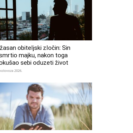
žasan obiteljski zločin: Sin
smrtio majku, nakon toga
okušao sebi oduzeti život
 kolovoza 2026.