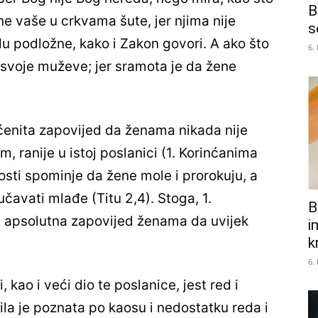
B
e vaše u crkvama šute, jer njima nije
s
u podložne, kako i Zakon govori. A ako što
6.
 svoje muževe; jer sramota je da žene
pćenita zapovijed da ženama nikada nije
m, ranije u istoj poslanici (1. Korinćanima
osti spominje da žene mole i prorokuju, a
čavati mlađe (Titu 2,4). Stoga, 1.
B
i apsolutna zapovijed ženama da uvijek
i
k
6.
 kao i veći dio te poslanice, jest red i
bila je poznata po kaosu i nedostatku reda i