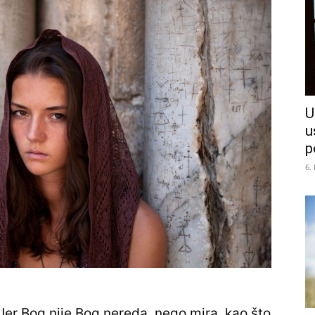
U
u
p
6.
Jer Bog nije Bog nereda, nego mira, kao što