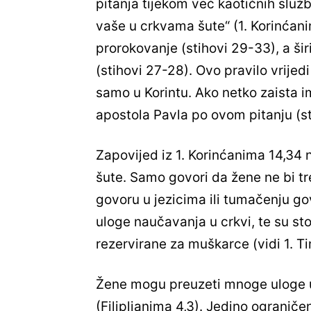
pitanja tijekom već kaotičnih služb
vaše u crkvama šute“ (1. Korinćani
prorokovanje (stihovi 29-33), a šir
(stihovi 27-28). Ovo pravilo vrijedi
samo u Korintu. Ako netko zaista i
apostola Pavla po ovom pitanju (s
Zapovijed iz 1. Korinćanima 14,34 n
šute. Samo govori da žene ne bi tr
govoru u jezicima ili tumačenju g
uloge naučavanja u crkvi, te su st
rezervirane za muškarce (vidi 1. Ti
Žene mogu preuzeti mnoge uloge u 
(Filipljanima 4,3). Jedino ogranič