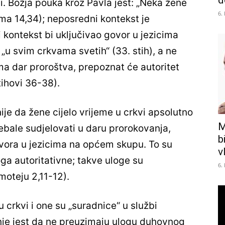
d
i. Božja pouka kroz Pavla jest: „Neka žene
6.
ma 14,34); neposredni kontekst je
i kontekst bi uključivao govor u jezicima
 „u svim crkvama svetih“ (33. stih), a ne
ma dar proroštva, prepoznat će autoritet
tihovi 36-38).
ije da žene cijelo vrijeme u crkvi apsolutno
M
ebale sudjelovati u daru prorokovanja,
b
ovora u jezicima na općem skupu. To su
v
oga autoritativne; takve uloge su
6.
moteju 2,11-12).
crkvi i one su „suradnice“ u službi
enje jest da ne preuzimaju ulogu duhovnog