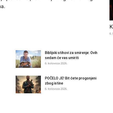
ma.
K
6.
Biblijski stihovi za smirenje: Ovih
sedam će vas umiriti
6. kolovoza 2026.
POČELO JE! Bit ćete progonjeni
zbog istine
6. kolovoza 2026.