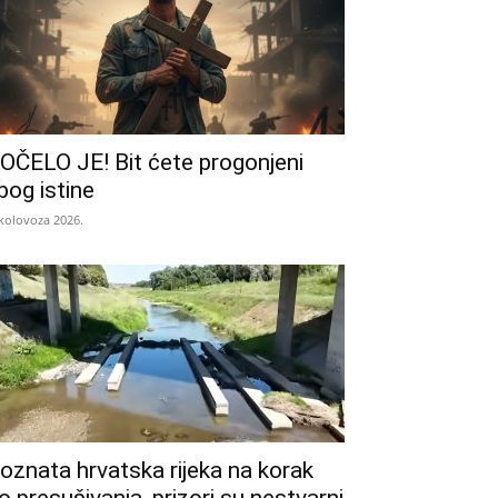
OČELO JE! Bit ćete progonjeni
bog istine
 kolovoza 2026.
oznata hrvatska rijeka na korak