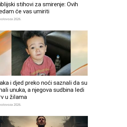
iblijski stihovi za smirenje: Ovih
edam će vas umiriti
 kolovoza 2026.
aka i djed preko noći saznali da su
mali unuka, a njegova sudbina ledi
rv u žilama
 kolovoza 2026.