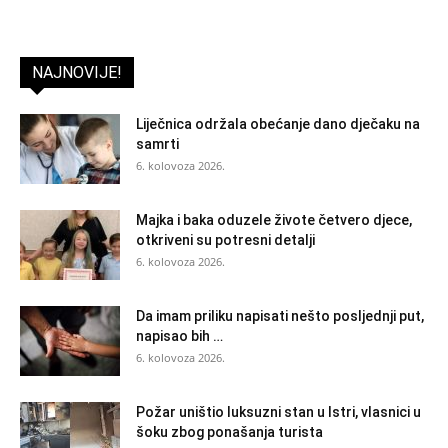
NAJNOVIJE!
Liječnica održala obećanje dano dječaku na
samrti
6. kolovoza 2026.
Majka i baka oduzele živote četvero djece,
otkriveni su potresni detalji
6. kolovoza 2026.
Da imam priliku napisati nešto posljednji put,
napisao bih …
6. kolovoza 2026.
Požar uništio luksuzni stan u Istri, vlasnici u
šoku zbog ponašanja turista