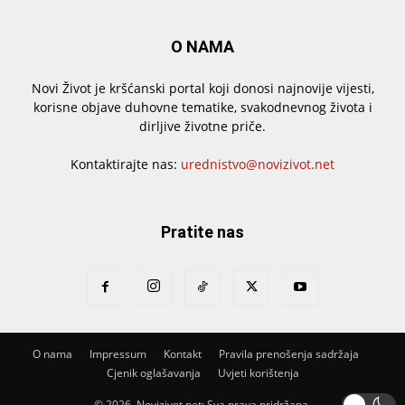
O NAMA
Novi Život je kršćanski portal koji donosi najnovije vijesti,
korisne objave duhovne tematike, svakodnevnog života i
dirljive životne priče.
Kontaktirajte nas:
urednistvo@novizivot.net
Pratite nas
O nama
Impressum
Kontakt
Pravila prenošenja sadržaja
Cjenik oglašavanja
Uvjeti korištenja
© 2026. Novizivot.net; Sva prava pridržana.