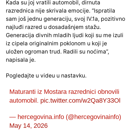
Kada su joj vratili automobil, dirnuta
razrednica nije skrivala emocije. “Ispratila
sam još jednu generaciju, svoj IV.1a, pozitivno
najluđi razred u dosadašnjem stažu.
Generacija divnih mladih ljudi koji su me izuli
iz cipela originalnim poklonom u koji je
uložen ogroman trud. Radili su noćima”,
napisala je.
Pogledajte u videu u nastavku.
Maturanti iz Mostara razrednici obnovili
automobil.
pic.twitter.com/w2Qa8Y33Ol
— hercegovina.info (@hercegovinainfo)
May 14, 2026