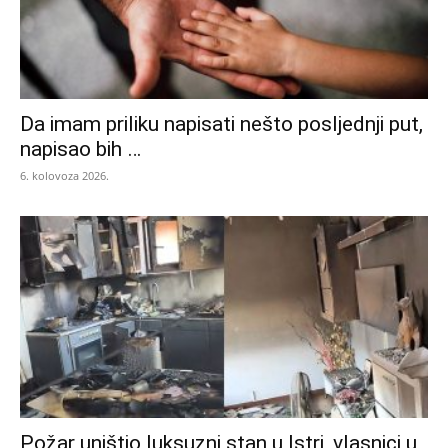
Da imam priliku napisati nešto posljednji put,
napisao bih …
6. kolovoza 2026.
Požar uništio luksuzni stan u Istri, vlasnici u