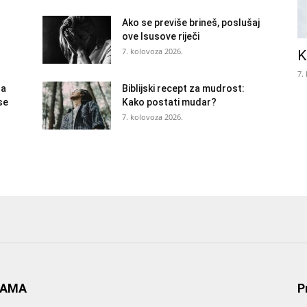
Ako se previše brineš, poslušaj
ove Isusove riječi
7. kolovoza 2026.
K
7.
la
Biblijski recept za mudrost:
se
Kako postati mudar?
7. kolovoza 2026.
NAMA
P