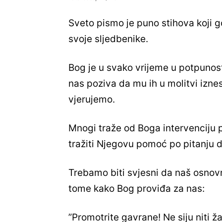
Sveto pismo je puno stihova koji 
svoje sljedbenike.
Bog je u svako vrijeme u potpunost
nas poziva da mu ih u molitvi izn
vjerujemo.
Mnogi traže od Boga intervenciju p
tražiti Njegovu pomoć po pitanju 
Trebamo biti svjesni da naš osnovn
tome kako Bog proviđa za nas:
”Promotrite gavrane! Ne siju niti ž