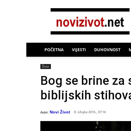
Novi
Život
POČETNA
VIJESTI
DUHOVNOST
Život
Bog se brine za
biblijskih stihov
Novi Život
8. ožujka 2016., 07:16
Autor: