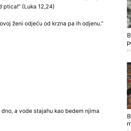
od ptica!” (Luka 12,24)
govoj ženi odjeću od krzna pa ih odjenu.”
B
p
7.
o dno, a vode stajahu kao bedem njima
B
m