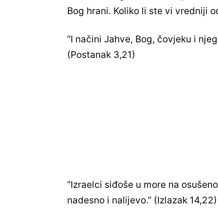
Bog hrani. Koliko li ste vi vredniji 
”I načini Jahve, Bog, čovjeku i nje
(Postanak 3,21)
”Izraelci siđoše u more na osušen
nadesno i nalijevo.” (Izlazak 14,22)