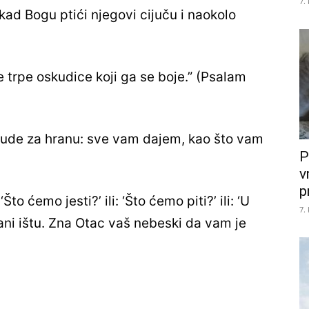
7.
ad Bogu ptići njegovi cijuču i naokolo
ne trpe oskudice koji ga se boje.” (Psalam
 bude za hranu: sve vam dajem, kao što vam
P
v
p
to ćemo jesti?’ ili: ‘Što ćemo piti?’ ili: ‘U
7.
ani ištu. Zna Otac vaš nebeski da vam je