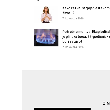
Kako razviti strpljenje u svom
životu?
7. kolovoza 2026.
Potrebne molitve: Eksplodira
je plinska boca, 27-godišnjak 
bori za život
7. kolovoza 2026.
O 