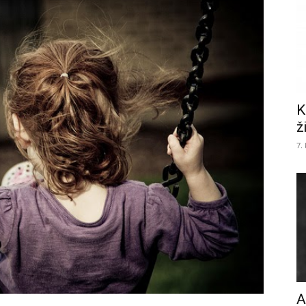
K
ž
7.
A