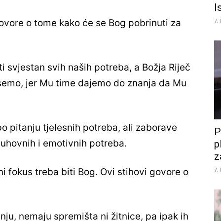
I
7.
govore o tome kako će se Bog pobrinuti za
i svjestan svih naših potreba, a Božja Riječ
esemo, jer Mu time dajemo do znanja da Mu
o pitanju tjelesnih potreba, ali zaborave
P
duhovnih i emotivnih potreba.
p
z
7.
i fokus treba biti Bog. Ovi stihovi govore o
anju, nemaju spremišta ni žitnice, pa ipak ih