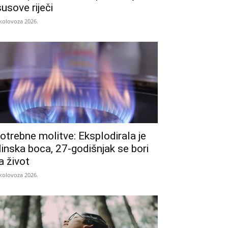
susove riječi
 kolovoza 2026.
otrebne molitve: Eksplodirala je
linska boca, 27-godišnjak se bori
a život
 kolovoza 2026.