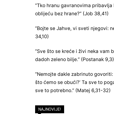
”Tko hranu gavranovima pribavlja k
oblijeću bez hrane?” (Job 38,41)
”Bojte se Jahve, vi sveti njegovi: 
34,10)
”Sve što se kreće i živi neka vam
dadoh zeleno bilje.” (Postanak 9,3)
”Nemojte dakle zabrinuto govoriti: ‘Š
što ćemo se obući?’ Ta sve to pog
sve to potrebno.” (Matej 6,31-32)
NAJNOVIJE!