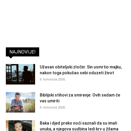
NAJNOVIJE!
Užasan obiteljski zločin: Sin usmrtio majku,
nakon toga pokušao sebi oduzeti život
6. kolovoza 2026.
Biblijski stihovi za smirenje: Ovih sedam će
vas umiriti
6. kolovoza 2026.
Baka i djed preko noći saznali da su imali
unuka, a njegova sudbina ledi krv u žilama