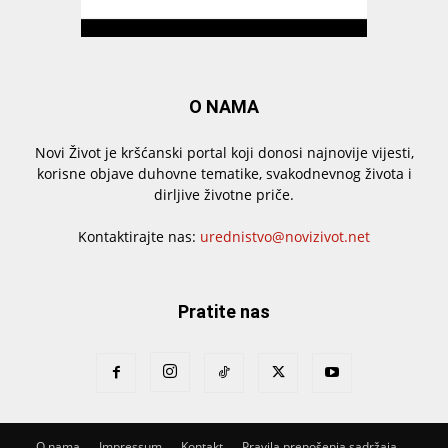
O NAMA
Novi Život je kršćanski portal koji donosi najnovije vijesti,
korisne objave duhovne tematike, svakodnevnog života i
dirljive životne priče.
Kontaktirajte nas:
urednistvo@novizivot.net
Pratite nas
O nama
Impressum
Kontakt
Pravila prenošenja sadržaja