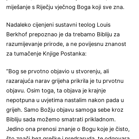
miješanje s Riječju vječnog Boga koji sve zna.
Nadaleko cijenjeni sustavni teolog Louis
Berkhof prepoznao je da trebamo Bibliju za
razumijevanje prirode, a ne povijesnu znanost
za tumačenje Knjige Postanka:
”Bog se prvotno objavio u stvorenju, ali
razarajuća narav grijeha prikrila je tu prvotnu
objavu. Osim toga, ta objava je krajnje
nepotpuna u uvjetima nastalim nakon pada u
grijeh. Samo Božju objavu samoga sebe kroz
Bibliju sada možemo smatrati prikladnom.
Jedino ona prenosi znanje o Bogu koje je čisto,
što znači bez greške i predrasuda, te odgovara