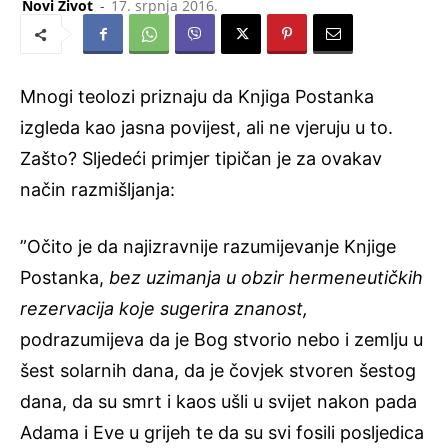
Novi Život
-
17. srpnja 2016.
Mnogi teolozi priznaju da Knjiga Postanka
izgleda kao jasna povijest, ali ne vjeruju u to.
Zašto? Sljedeći primjer tipičan je za ovakav
način razmišljanja:
”Očito je da najizravnije razumijevanje Knjige
Postanka,
bez uzimanja u obzir hermeneutičkih
rezervacija koje sugerira znanost,
podrazumijeva da je Bog stvorio nebo i zemlju u
šest solarnih dana, da je čovjek stvoren šestog
dana, da su smrt i kaos ušli u svijet nakon pada
Adama i Eve u grijeh te da su svi fosili posljedica