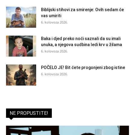
Biblijski stihovi za smirenje: Ovih sedam će
vas umiriti
6. kolovoza 2026.
Baka i djed preko noći saznali da su imali
unuka, a njegova sudbina ledi krv u žilama
6. kolovoza 2026.
POČELO JE! Bit ćete progonjeni zbog istine
6. kolovoza 2026.
NE PROPUSTITE!