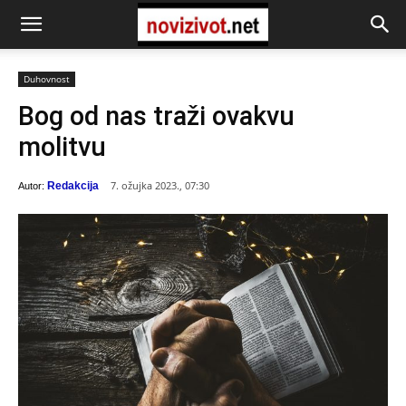
Duhovnost
Bog od nas traži ovakvu
molitvu
7. ožujka 2023., 07:30
Redakcija
Autor: