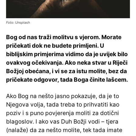
Foto: Unsplash
Bog od nas traži molitvu s vjerom. Morate
pričekati dok ne budete primljeni. U
biblijskim primjerima vidimo da je uvijek bilo
ovakvog očekivanja. Ako neka stvar u Riječi
Božjoj obećana, i vi se za istu molite, bez da
pričekate odgovor, tada Boga činite lašcem.
Ako Bog na nešto jasno pokazuje, da je to
Njegova volja, tada treba to prihvatiti kao
poziv i s puno povjerenja moliti za dotični
blagoslov. I ako vas Duh Božji vodi – tjera
(nalaže) da za nešto molite, tek tada imate