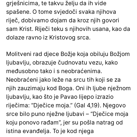
grješnicima, te takvu želju da ih vide
spašene. O tome svjedoči svaka njihova
riječ, dobivamo dojam da kroz njih govori
sam Krist. Riječi teku s njihovih usana, kao da
dolaze ravno iz Kristovog srca.
Molitveni rad djece Božje koja obiluju Božjom
ljubavlju, obrazuje čudnovatu vezu, kako
međusobno tako i s neobraćenima.
Neobraćeni jako leže na srcu tih koji se za
njih zauzimaju kod Boga. Oni ih ljube nježnom
ljubavlju, kao što je Pavao lijepo izrazio
riječima: “Dječice moja.” (Gal 4,19). Njegovo
srce bilo puno nježne ljubavi – “Dječice moja
koju ponovo rađam”, jer su pošla natrag od
istina evanđelja. To je kod njega