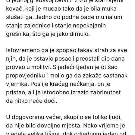
U jednoj gradskoj četvrti živio je stari vjerni
kovač, koji je mucao tako da je bila muka
slušati ga. Jedno do podne pade mu na um
stanje zajednice i stanje nepokajanih
grešnika, što ga je jako dirnulo.
Istovremeno ga je spopao takav strah za sve
njih, da je ostavio posao i preostali dio dana
proveo u molitvi. Sljedeći tjedan je otišao
propovjedniku i molio ga da zakaže sastanak
vjernika. Poslije kraćeg nećkanja, on je
pristao, ali je istodobno izrazio zabrinutost
da nitko neće doći.
U dogovorenu večer, skupilo se toliko ljudi,
da nije bilo dovoljno mjesta. Neko vrijeme je
vladala velika tišina, dok odjednom jedan od