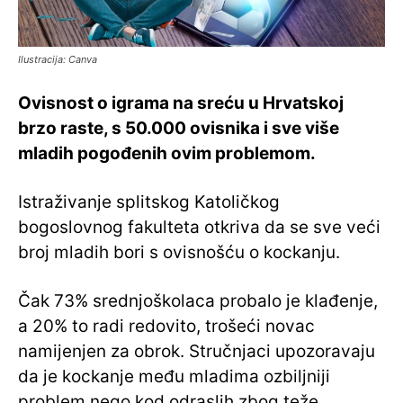
Ilustracija: Canva
Ovisnost o igrama na sreću u Hrvatskoj
brzo raste, s 50.000 ovisnika i sve više
mladih pogođenih ovim problemom.
Istraživanje splitskog Katoličkog
bogoslovnog fakulteta otkriva da se sve veći
broj mladih bori s ovisnošću o kockanju.
Čak 73% srednjoškolaca probalo je klađenje,
a 20% to radi redovito, trošeći novac
namijenjen za obrok. Stručnjaci upozoravaju
da je kockanje među mladima ozbiljniji
problem nego kod odraslih zbog teže