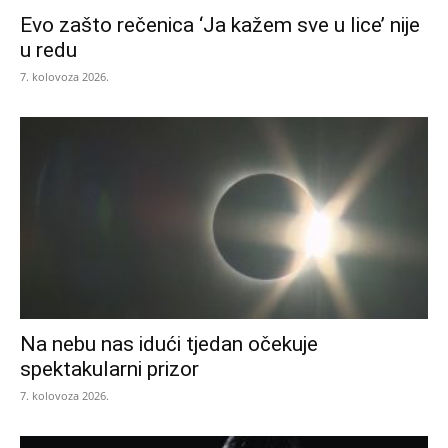
Evo zašto rečenica ‘Ja kažem sve u lice’ nije
u redu
7. kolovoza 2026.
Na nebu nas idući tjedan očekuje
spektakularni prizor
7. kolovoza 2026.