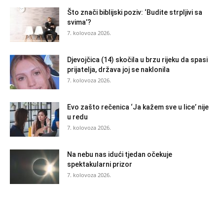
Što znači biblijski poziv: ‘Budite strpljivi sa
svima’?
7. kolovoza 2026.
Djevojčica (14) skočila u brzu rijeku da spasi
prijatelja, država joj se naklonila
7. kolovoza 2026.
Evo zašto rečenica ‘Ja kažem sve u lice’ nije
u redu
7. kolovoza 2026.
Na nebu nas idući tjedan očekuje
spektakularni prizor
7. kolovoza 2026.