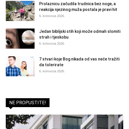
Prolaznicu začudila trudnica bez noge, a
reakcija njezinog muža postala je pravi hit
6. kolovoza 2026.
Jedan biblijski stih koji može odmah slomiti
strah i tjeskobu
6. kolovoza 2026.
7 stvari koje Bog nikada od vas neće tražiti
da tolerirate
6. kolovoza 2026.
NE PROPUSTITE!