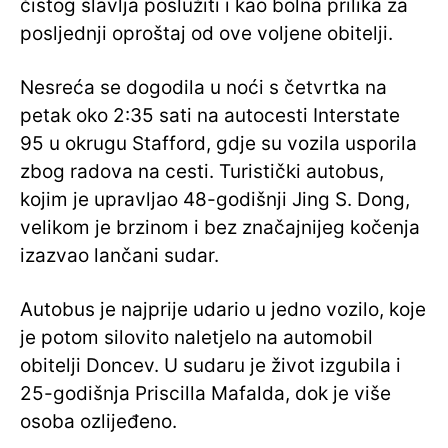
čistog slavlja poslužiti i kao bolna prilika za
posljednji oproštaj od ove voljene obitelji.
Nesreća se dogodila u noći s četvrtka na
petak oko 2:35 sati na autocesti Interstate
95 u okrugu Stafford, gdje su vozila usporila
zbog radova na cesti. Turistički autobus,
kojim je upravljao 48-godišnji Jing S. Dong,
velikom je brzinom i bez značajnijeg kočenja
izazvao lančani sudar.
Autobus je najprije udario u jedno vozilo, koje
je potom silovito naletjelo na automobil
obitelji Doncev. U sudaru je život izgubila i
25-godišnja Priscilla Mafalda, dok je više
osoba ozlijeđeno.