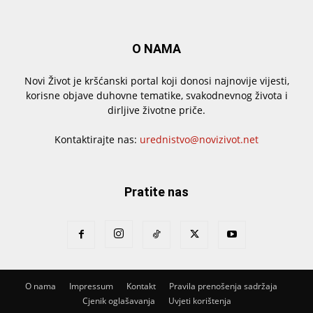
O NAMA
Novi Život je kršćanski portal koji donosi najnovije vijesti,
korisne objave duhovne tematike, svakodnevnog života i
dirljive životne priče.
Kontaktirajte nas:
urednistvo@novizivot.net
Pratite nas
O nama
Impressum
Kontakt
Pravila prenošenja sadržaja
Cjenik oglašavanja
Uvjeti korištenja