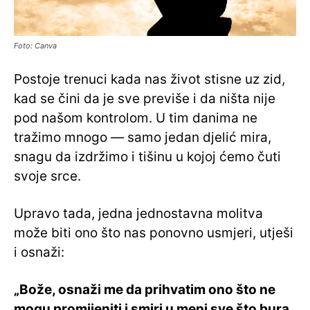
Foto: Canva
Postoje trenuci kada nas život stisne uz zid,
kad se čini da je sve previše i da ništa nije
pod našom kontrolom. U tim danima ne
tražimo mnogo — samo jedan djelić mira,
snagu da izdržimo i tišinu u kojoj ćemo čuti
svoje srce.
Upravo tada, jedna jednostavna molitva
može biti ono što nas ponovno usmjeri, utješi
i osnaži:
„Bože, osnaži me da prihvatim ono što ne
mogu promijeniti i smiri u meni sve što bura