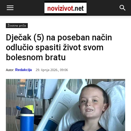
Životne priče
Dječak (5) na poseban način
odlučio spasiti život svom
bolesnom bratu
29. lipnja 2026., 09:06
Redakcija
Autor: