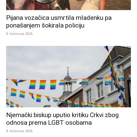
Pijana vozačica usmrtila mladenku pa
ponašanjem šokirala policiju
8. kolovoza 2026.
Njemački biskup uputio kritiku Crkvi zbog
odnosa prema LGBT osobama
8. kolovoza 2026.