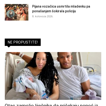
Pijana vozačica usmrtila mladenku pa
ponašanjem šokirala policiju
8. kolovoza 2026.
NE PROPUSTITE!
Otac zamolio liječnike da pričekaju ponoć iz