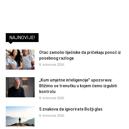
NAJNOVIJE!
Otac zamolio liječnike da pričekaju ponoć iz
posebnog razloga
8. kolovoza 2026.
„Kum umjetne inteligencije” upozorava:
Bližimo se trenutku u kojem ćemo izgubiti
kontrolu
8. kolovoza 2026.
5 znakova da ignorirate Božji glas
8. kolovoza 2026.