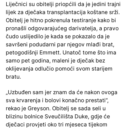
Liječnici su obitelji priopćili da je jedini trajni
lijek za dječaka transplantacija koštane srži.
Obitelj je hitno pokrenula testiranje kako bi
pronašli odgovarajućeg darivatelja, a pravo
čudo uslijedilo je kada se pokazalo da je
savršeni podudarni par njegov mlađi brat,
petogodišnji Emmett. Unatoč tome što ima
samo pet godina, maleni je dječak bez
oklijevanja odlučio pomoći svom starijem
bratu.
„Uzbuđen sam jer znam da će nakon ovoga
sva krvarenja i bolovi konačno prestati“,
rekao je Greyson. Obitelj se sada seli u
blizinu bolnice Sveučilišta Duke, gdje će
dječaci provjeti oko tri mjeseca tijekom