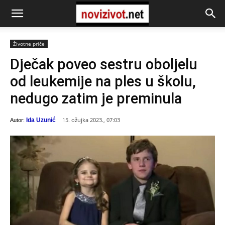
Životne priče
Dječak poveo sestru oboljelu
od leukemije na ples u školu,
nedugo zatim je preminula
15. ožujka 2023., 07:03
Ida Uzunić
Autor: