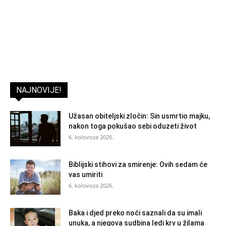
NAJNOVIJE!
Užasan obiteljski zločin: Sin usmrtio majku,
nakon toga pokušao sebi oduzeti život
6. kolovoza 2026.
Biblijski stihovi za smirenje: Ovih sedam će
vas umiriti
6. kolovoza 2026.
Baka i djed preko noći saznali da su imali
unuka, a njegova sudbina ledi krv u žilama