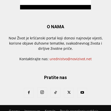
O NAMA
Novi Život je kršćanski portal koji donosi najnovije vijesti,
korisne objave duhovne tematike, svakodnevnog života i
dirljive životne priče.
Kontaktirajte nas:
urednistvo@novizivot.net
Pratite nas
O nama
Impressum
Kontakt
Pravila prenošenja sadržaja