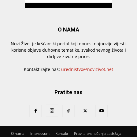
O NAMA
Novi Život je kršćanski portal koji donosi najnovije vijesti,
korisne objave duhovne tematike, svakodnevnog života i
dirljive životne priče.
Kontaktirajte nas:
urednistvo@novizivot.net
Pratite nas
O nama
Impressum
Kontakt
Pravila prenošenja sadržaja