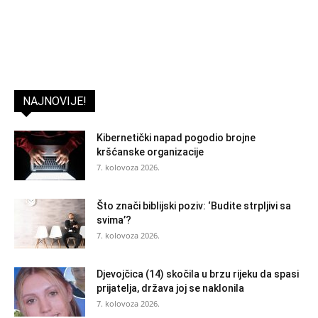
NAJNOVIJE!
Kibernetički napad pogodio brojne
kršćanske organizacije
7. kolovoza 2026.
Što znači biblijski poziv: ‘Budite strpljivi sa
svima’?
7. kolovoza 2026.
Djevojčica (14) skočila u brzu rijeku da spasi
prijatelja, država joj se naklonila
7. kolovoza 2026.