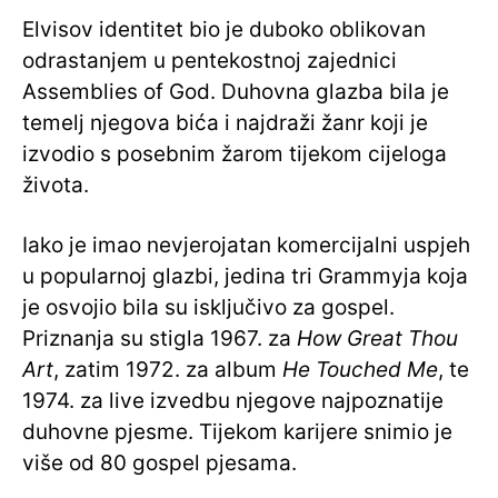
Elvisov identitet bio je duboko oblikovan
odrastanjem u pentekostnoj zajednici
Assemblies of God. Duhovna glazba bila je
temelj njegova bića i najdraži žanr koji je
izvodio s posebnim žarom tijekom cijeloga
života.
Iako je imao nevjerojatan komercijalni uspjeh
u popularnoj glazbi, jedina tri Grammyja koja
je osvojio bila su isključivo za gospel.
Priznanja su stigla 1967. za
How Great Thou
Art
, zatim 1972. za album
He Touched Me
, te
1974. za live izvedbu njegove najpoznatije
duhovne pjesme. Tijekom karijere snimio je
više od 80 gospel pjesama.