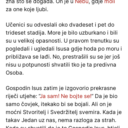
zna što se događa. On je u
Nebu
, gdje
moli
za one koje ljubi.
Učenici su odveslali oko dvadeset i pet do
trideset stadija. More je bilo uzburkano i bili
su u velikoj opasnosti. U pravom trenutku su
pogledali i ugledali Isusa gdje hoda po moru i
približava se lađi. No, prestrašili su se jer još
nisu u potpunosti shvatili tko je ta predivna
Osoba.
Gospodin Isus zatim je izgovorio prekrasne
riječi utjehe: “
Ja sam! Ne bojte se!
” Da je bio
samo čovjek, itekako bi se bojali. Ali on je
moćni Stvoritelj i Svedržitelj svemira. Kada je
takav Jedan uz nas, nema razloga za strah.