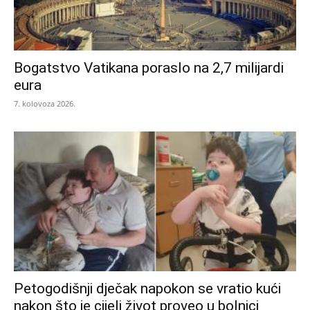
Bogatstvo Vatikana poraslo na 2,7 milijardi
eura
7. kolovoza 2026.
Petogodišnji dječak napokon se vratio kući
nakon što je cijeli život proveo u bolnici