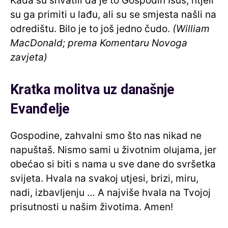
Kada su shvatili da je to Gospodin Isus, htjeli
su ga primiti u lađu, ali su se smjesta našli na
odredištu. Bilo je to još jedno čudo.
(William
MacDonald; prema Komentaru Novoga
zavjeta)
Kratka molitva uz današnje
Evanđelje
Gospodine, zahvalni smo što nas nikad ne
napuštaš. Nismo sami u životnim olujama, jer
obećao si biti s nama u sve dane do svršetka
svijeta. Hvala na svakoj utjesi, brizi, miru,
nadi, izbavljenju … A najviše hvala na Tvojoj
prisutnosti u našim životima. Amen!