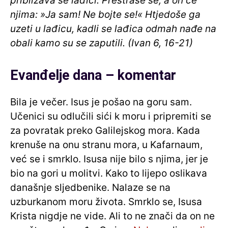
približava se lađici. Prestraše se, a on će
njima: »Ja sam! Ne bojte se!« Htjedoše ga
uzeti u lađicu, kadli se lađica odmah nađe na
obali kamo su se zaputili. (Ivan 6, 16-21)
Evanđelje dana – komentar
Bila je večer. Isus je pošao na goru sam.
Učenici su odlučili sići k moru i pripremiti se
za povratak preko Galilejskog mora. Kada
krenuše na onu stranu mora, u Kafarnaum,
već se i smrklo. Isusa nije bilo s njima, jer je
bio na gori u molitvi. Kako to lijepo oslikava
današnje sljedbenike. Nalaze se na
uzburkanom moru života. Smrklo se, Isusa
Krista nigdje ne vide. Ali to ne znači da on ne