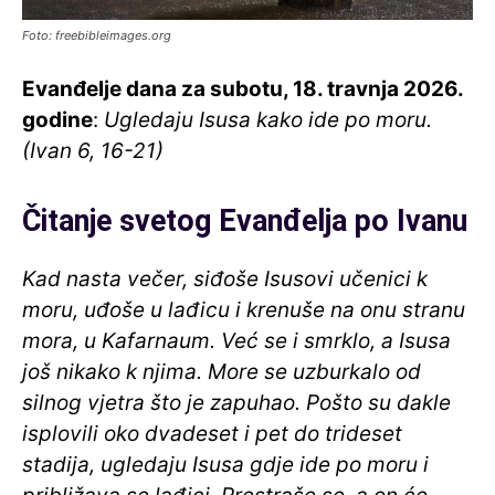
Foto: freebibleimages.org
Evanđelje dana za subotu, 18. travnja 2026
.
godine
:
Ugledaju Isusa kako ide po moru.
(Ivan 6, 16-21)
Čitanje svetog Evanđelja po Ivanu
Kad nasta večer, siđoše Isusovi učenici k
moru, uđoše u lađicu i krenuše na onu stranu
mora, u Kafarnaum. Već se i smrklo, a Isusa
još nikako k njima. More se uzburkalo od
silnog vjetra što je zapuhao. Pošto su dakle
isplovili oko dvadeset i pet do trideset
stadija, ugledaju Isusa gdje ide po moru i