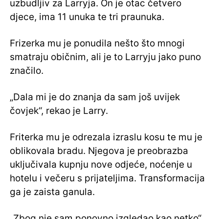
uzbudljiv za Larryja. On je otac četvero
djece, ima 11 unuka te tri praunuka.
Frizerka mu je ponudila nešto što mnogi
smatraju običnim, ali je to Larryju jako puno
značilo.
„Dala mi je do znanja da sam još uvijek
čovjek“, rekao je Larry.
Friterka mu je odrezala izraslu kosu te mu je
oblikovala bradu. Njegova je preobrazba
uključivala kupnju nove odjeće, noćenje u
hotelu i večeru s prijateljima. Transformacija
ga je zaista ganula.
„Zbog nje sam ponovno izgledao kao netko“,