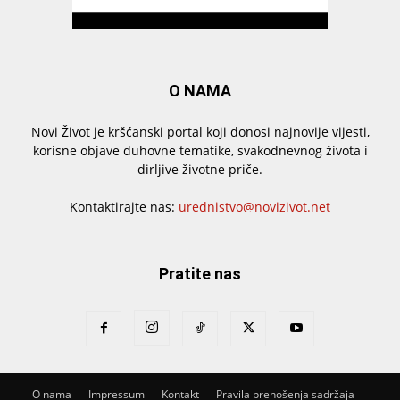
O NAMA
Novi Život je kršćanski portal koji donosi najnovije vijesti,
korisne objave duhovne tematike, svakodnevnog života i
dirljive životne priče.
Kontaktirajte nas:
urednistvo@novizivot.net
Pratite nas
O nama
Impressum
Kontakt
Pravila prenošenja sadržaja