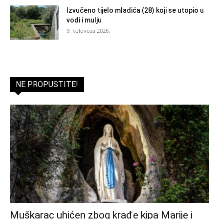
Izvučeno tijelo mladića (28) koji se utopio u
vodi i mulju
9. kolovoza 2026.
NE PROPUSTITE!
Muškarac uhićen zbog krađe kipa Marije i