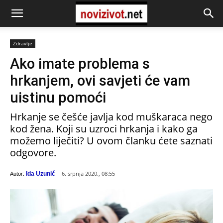
Zdravlje
Ako imate problema s
hrkanjem, ovi savjeti će vam
uistinu pomoći
Hrkanje se češće javlja kod muškaraca nego
kod žena. Koji su uzroci hrkanja i kako ga
možemo liječiti? U ovom članku ćete saznati
odgovore.
6. srpnja 2020., 08:55
Ida Uzunić
Autor: