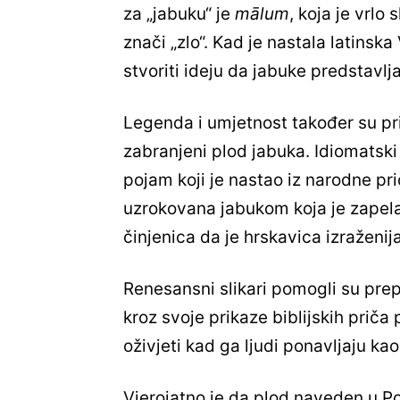
za „jabuku“ je
mālum
, koja je vrlo 
znači „zlo“. Kad je nastala latinska
stvoriti ideju da jabuke predstavlja
Legenda i umjetnost također su pri
zabranjeni plod jabuka. Idiomatsk
pojam koji je nastao iz narodne prič
uzrokovana jabukom koja je zapel
činjenica da je hrskavica izraženi
Renesansni slikari pomogli su pr
kroz svoje prikaze biblijskih priča
oživjeti kad ga ljudi ponavljaju kao
Vjerojatno je da plod naveden u Po