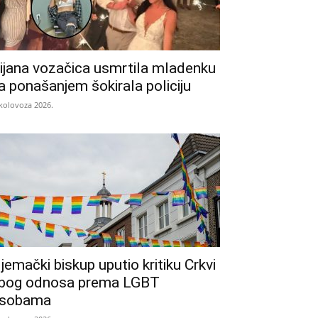
ijana vozačica usmrtila mladenku
a ponašanjem šokirala policiju
 kolovoza 2026.
jemački biskup uputio kritiku Crkvi
bog odnosa prema LGBT
sobama