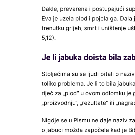
Dakle, prevarena i postupajući sup
Eva je uzela plod i pojela ga. Dala 
trenutku grijeh, smrt i uništenje uš
5,12).
Je li jabuka doista bila za
Stoljećima su se ljudi pitali o naz
toliko problema. Je li to bila jabu
riječ za „plod“ u ovom odlomku je
„proizvodnju“, „rezultate“ ili „nagra
Nigdje se u Pismu ne daje naziv z
o jabuci možda započela kad je Bibl