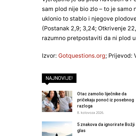
sam plod nije bio zlo – to je samo
uklonio to stablo i njegove plodove
(Postanak 2,9; 3,24; Otkrivenje 22,
razumno pretpostaviti da ni plod u
Izvor:
Gotquestions.org
; Prijevod:
NAJNOVIJE!
Otac zamolio liječnike da
pričekaju ponoć iz posebnog
razloga
8. kolovoza 2026.
5 znakova da ignorirate Božji
glas