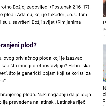
rotno Božjoj zapovijedi (Postanak 2,16-17),
je plod i Adamu, koji je također jeo. U tom
li su u savršeni Božji svijet (Rimljanima
P
p
8.
branjeni plod?
ivu ovog privlačnog ploda koji je izazvao
ka kao što mnogi pretpostavljaju? Hebrejska
peri
, što je generički pojam koji se koristi za
du“.
N
z
abranjenog ploda. Neki nagađaju da je ideja
o
ija prevedena na latinski. Latinska riječ