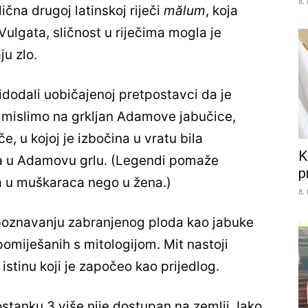
8.
slična drugoj latinskoj riječi
mălum
, koja
 Vulgata, sličnost u riječima mogla je
ju zlo.
dodali uobičajenoj pretpostavci da je
i mislimo na grkljan Adamove jabučice,
e, u kojoj je izbočina u vratu bila
K
a u Adamovu grlu. (Legendi pomaže
p
ja u muškaraca nego u žena.)
8.
epoznavanju zabranjenog ploda kao jabuke
 pomiješanih s mitologijom. Mit nastoji
 istinu koji je započeo kao prijedlog.
stanku 3 više nije dostupan na zemlji. Iako