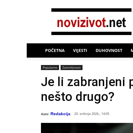
Novi
Život
POČETNA
VIJESTI
DUHOVNOST
Popularno
Zanimljivosti
Je li zabranjeni
nešto drugo?
Redakcija
20. svibnja 2026., 14:05
Autor: