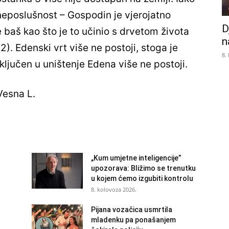
 neposlušnost – Gospodin je vjerojatno
D
 baš kao što je to učinio s drvetom života
n
2). Edenski vrt više ne postoji, stoga je
8.
ključen u uništenje Edena više ne postoji.
 Vesna L.
„Kum umjetne inteligencije”
upozorava: Bližimo se trenutku
u kojem ćemo izgubiti kontrolu
8. kolovoza 2026.
Pijana vozačica usmrtila
mladenku pa ponašanjem