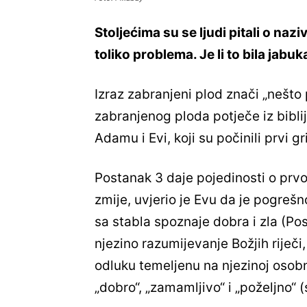
Stoljećima su se ljudi pitali o naz
toliko problema. Je li to bila jab
Izraz zabranjeni plod znači „nešto 
zabranjenog ploda potječe iz bibli
Adamu i Evi, koji su počinili prvi gr
Postanak 3 daje pojedinosti o prv
zmije, uvjerio je Evu da je pogreš
sa stabla spoznaje dobra i zla (Pos
njezino razumijevanje Božjih riječ
odluku temeljenu na njezinoj osobno
„dobro“, „zamamljivo“ i „poželjno“ (s