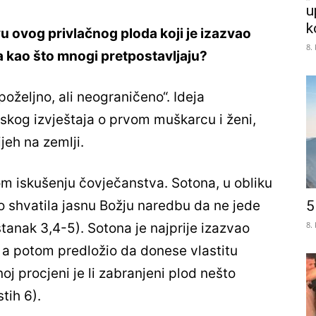
u
k
ivu ovog privlačnog ploda koji je izazvao
8.
uka kao što mnogi pretpostavljaju?
poželjno, ali neograničeno“. Ideja
jskog izvještaja o prvom muškarcu i ženi,
ijeh na zemlji.
om iskušenju čovječanstva. Sotona, u obliku
5
no shvatila jasnu Božju naredbu da ne jede
8.
tanak 3,4-5). Sotona je najprije izazvao
i, a potom predložio da donese vlastitu
j procjeni je li zabranjeni plod nešto
tih 6).