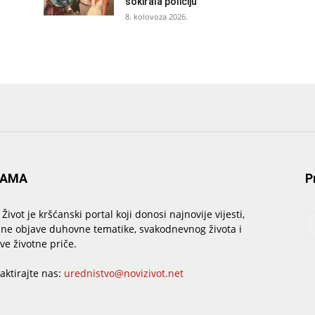
šokirala policiju
8. kolovoza 2026.
NAMA
P
 Život je kršćanski portal koji donosi najnovije vijesti,
sne objave duhovne tematike, svakodnevnog života i
ive životne priče.
aktirajte nas:
urednistvo@novizivot.net