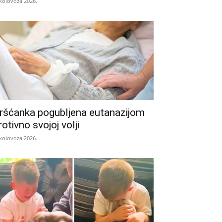
 kolovoza 2026.
ršćanka pogubljena eutanazijom
rotivno svojoj volji
 kolovoza 2026.