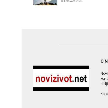
8. kolovoza 2026.
O 
Novi
kori
dirlj
Kont