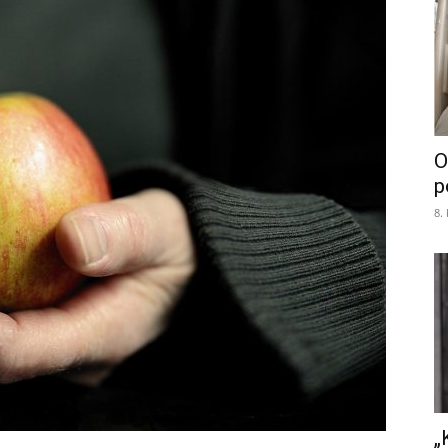
O
p
8.
„