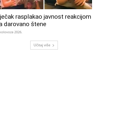
ječak rasplakao javnost reakcijom
a darovano štene
 kolovoza 2026.
Učitaj više