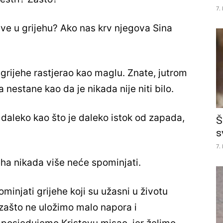
7.
 žive u grijehu? Ako nas krv njegova Sina
 grijehe rastjerao kao maglu. Znate, jutrom
nestane kao da je nikada nije niti bilo.
 daleko kao što je daleko istok od zapada,
Š
s
7.
eha nikada više neće spominjati.
minjati grijehe koji su užasni u životu
, zašto ne uložimo malo napora i