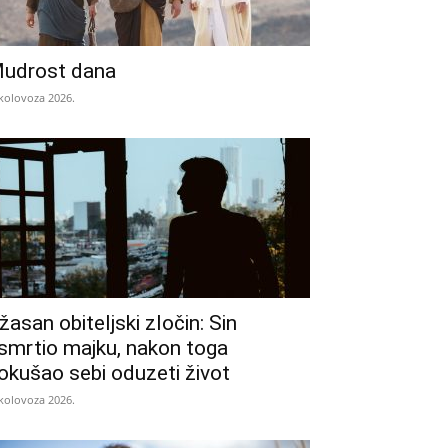
udrost dana
 kolovoza 2026.
žasan obiteljski zločin: Sin
smrtio majku, nakon toga
okušao sebi oduzeti život
 kolovoza 2026.