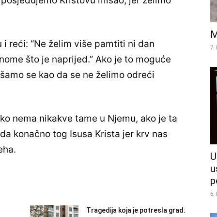
r posjedujemo Kristovu misao, jer želimo
M
 reći: “Ne želim više pamtiti ni dan
7.
nome što je naprijed.” Ako je to moguće
šamo se kao da se ne želimo odreći
 ako nema nikakve tame u Njemu, ako je ta
 konačno tog Isusa Krista jer krv nas
eha.
U
u
p
6.
Tragedija koja je potresla grad: