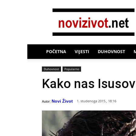
Novi
Život
POČETNA
VIJESTI
DUHOVNOST
Duhovnost
Popularno
Kako nas Isusova
Novi Život
1. studenoga 2015., 18:16
Autor: