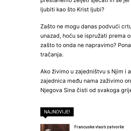
prestanemo željeti sjećati ih se je
ljubiti kao što Krist ljubi?
Zašto ne mogu danas podvući crtu i
unazad, hoću se ispružati prema o
zašto to onda ne napravimo? Pona
tračanja.
Ako živimo u zajedništvu s Njim i
zajednica među nama zaživimo onda
Njegova Sina čisti od svakoga grij
NAJNOVIJE!
Francuske vlasti zatvorile