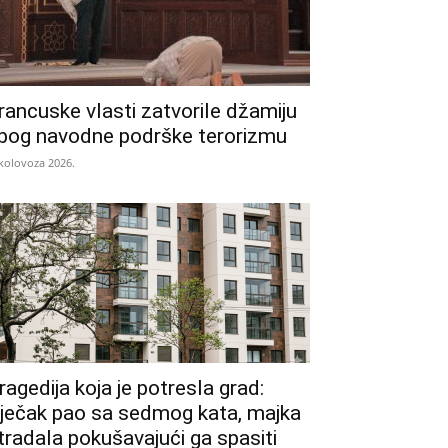
rancuske vlasti zatvorile džamiju
bog navodne podrške terorizmu
 kolovoza 2026.
ragedija koja je potresla grad:
ječak pao sa sedmog kata, majka
tradala pokušavajući ga spasiti