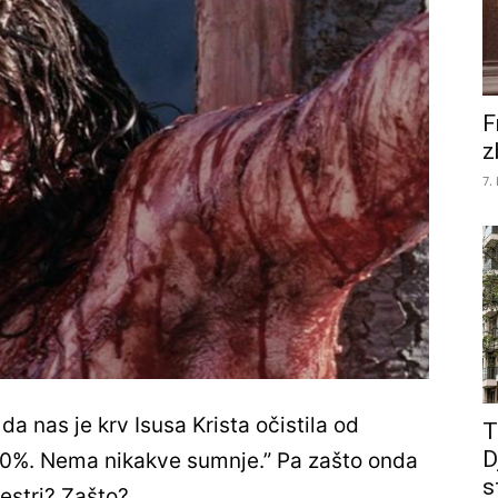
F
z
7.
da nas je krv Isusa Krista očistila od
T
D
 100%. Nema nikakve sumnje.” Pa zašto onda
s
sestri? Zašto?