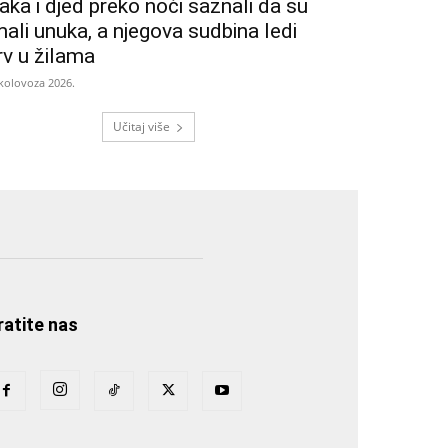
aka i djed preko noći saznali da su
mali unuka, a njegova sudbina ledi
rv u žilama
 kolovoza 2026.
Učitaj više
ratite nas