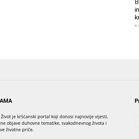
B
i
k
6.
NAMA
P
 Život je kršćanski portal koji donosi najnovije vijesti,
sne objave duhovne tematike, svakodnevnog života i
ive životne priče.