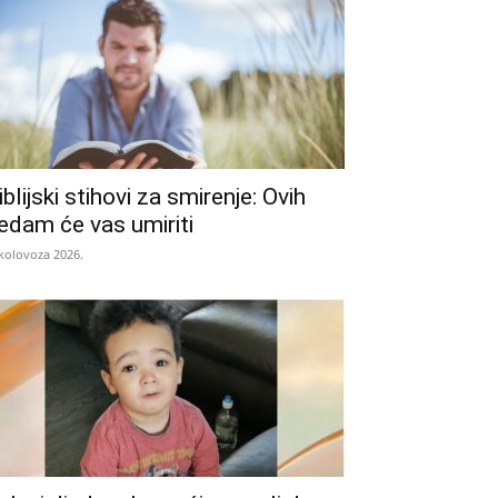
iblijski stihovi za smirenje: Ovih
edam će vas umiriti
 kolovoza 2026.