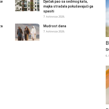
ke
Dječak pao sa sedmog kata,
majka stradala pokušavajući ga
spasiti
7. kolovoza 2026.
za
Mudrost dana
7. kolovoza 2026.
B
s
6.