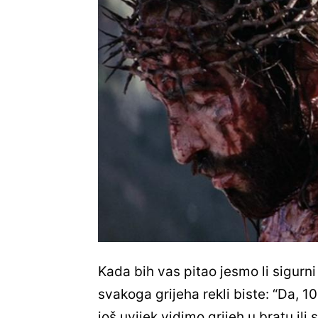
Kada bih vas pitao jesmo li sigurni 
svakoga grijeha rekli biste: “Da,
još uvijek vidimo grijeh u bratu ili 