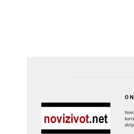
O 
Novi
kori
dirlj