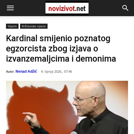
Vijesti
Kršćanske vijesti
Kardinal smijenio poznatog
egzorcista zbog izjava o
izvanzemaljcima i demonima
4. lipnja 2026., 07:46
Nenad Adžić
Autor: