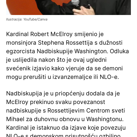
Ilustracija: YouTube/Canva
Kardinal Robert McElroy smijenio je
monsinjora Stephena Rossettija s dužnosti
egzorcista Nadbiskupije Washington. Odluka
je uslijedila nakon što je ovaj ugledni
svećenik izjavio kako vjeruje da se demoni
mogu prerušiti u izvanzemaljce ili NLO-e.
Nadbiskupija je u priopćenju dodala da je
McElroy prekinuo svaku povezanost
nadbiskupije s Rossettijevim Centrom sveti
Mihael za duhovnu obnovu u Washingtonu.
Kardinal je istaknuo da izjave koje povezuju
NLO-e s demonskom prisutnošću ozbiljno