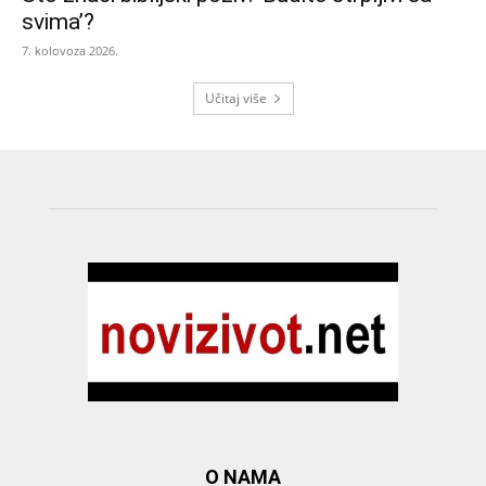
svima’?
7. kolovoza 2026.
Učitaj više
O NAMA