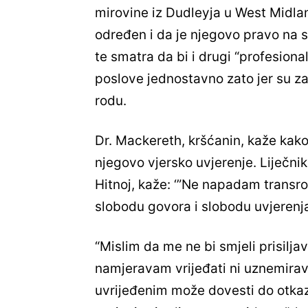
mirovine iz Dudleyja u West Midlan
određen i da je njegovo pravo na
te smatra da bi i drugi “profesional
poslove jednostavno zato jer su zad
rodu.
Dr. Mackereth, kršćanin, kaže kako 
njegovo vjersko uvjerenje. Liječnik,
Hitnoj, kaže: ‘”Ne napadam transro
slobodu govora i slobodu uvjerenja
“Mislim da me ne bi smjeli prisilj
namjeravam vrijeđati ni uznemirava
uvrijeđenim može dovesti do otkaz