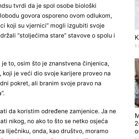
dsu tvrdi da je spol osobe biološki
 slobodu govora osporeno ovom odlukom,
ci koji su vjernici” mogli izgubiti svoje
ržali “stoljećima stare” stavove o spolu i
K
7.
je to, osim što je znanstvena činjenica,
 koji je veći dio svoje karijere proveo na
dni pokret, ali branim svoje pravo na
”.
avati da koristim određene zamjenice. Ja ne
M
ti nikog, no ako to što se netko osjeća
2
o
a liječniku, onda, kao društvo, moramo