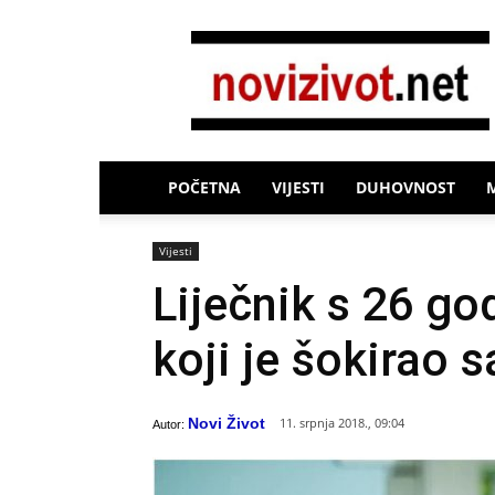
Novi
Život
POČETNA
VIJESTI
DUHOVNOST
Vijesti
Liječnik s 26 go
koji je šokirao 
Novi Život
11. srpnja 2018., 09:04
Autor: