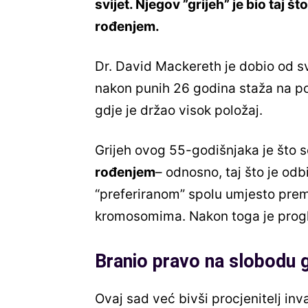
svijet. Njegov ”grijeh” je bio taj š
rođenjem.
Dr. David Mackereth je dobio od s
nakon punih 26 godina staža na po
gdje je držao visok položaj.
Grijeh ovog 55-godišnjaka je što s
rođenjem
– odnosno, taj što je odb
“preferiranom” spolu umjesto pr
kromosomima. Nakon toga je prog
Branio pravo na slobodu g
Ovaj sad već bivši procjenitelj inva