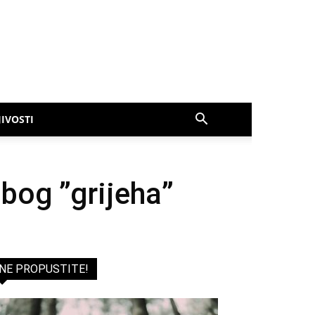
IVOSTI
zbog ”grijeha”
NE PROPUSTITE!