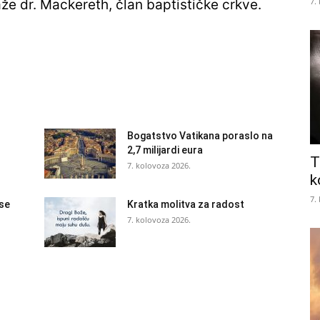
7.
aže dr. Mackereth, član baptističke crkve.
Bogatstvo Vatikana poraslo na
2,7 milijardi eura
T
7. kolovoza 2026.
k
7.
 se
Kratka molitva za radost
7. kolovoza 2026.