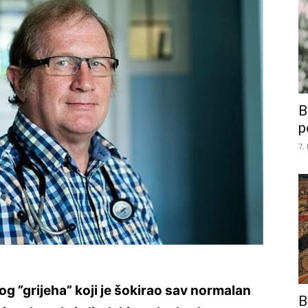
B
p
7.
bog ”grijeha” koji je šokirao sav normalan
B