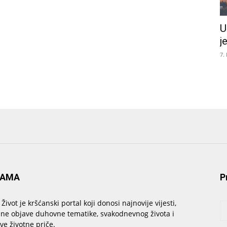
U
j
7.
NAMA
P
 Život je kršćanski portal koji donosi najnovije vijesti,
sne objave duhovne tematike, svakodnevnog života i
ive životne priče.