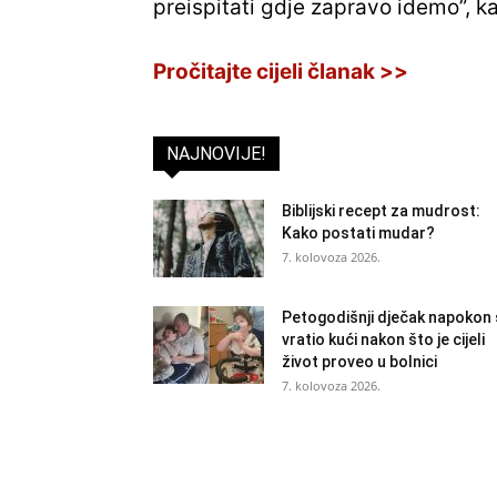
preispitati gdje zapravo idemo”, k
Pročitajte cijeli članak >>
NAJNOVIJE!
Biblijski recept za mudrost:
Kako postati mudar?
7. kolovoza 2026.
Petogodišnji dječak napokon
vratio kući nakon što je cijeli
život proveo u bolnici
7. kolovoza 2026.