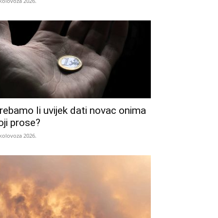
 kolovoza 2026.
rebamo li uvijek dati novac onima
oji prose?
 kolovoza 2026.