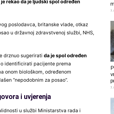
to je rekao da je ljudski spol određen
m
7.
vog poslodavca, britanske vlade, otkaz
sao u državnoj zdravstvenoj službi, NHS,
e drznuo sugerirati
da je spol određen
io identificirati pacijente prema
P
ema onom biološkom, određenom
v
lašen “nepodobnim za posao”.
p
7.
ovora i uvjerenja
lidnosti u službi Ministarstva rada i