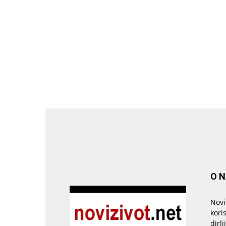
O 
Novi
kori
dirlj