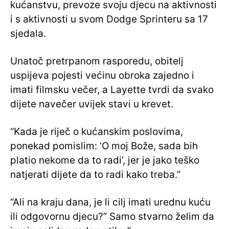
kućanstvu, prevoze svoju djecu na aktivnosti
i s aktivnosti u svom Dodge Sprinteru sa 17
sjedala.
Unatoč pretrpanom rasporedu, obitelj
uspijeva pojesti većinu obroka zajedno i
imati filmsku večer, a Layette tvrdi da svako
dijete navečer uvijek stavi u krevet.
“Kada je riječ o kućanskim poslovima,
ponekad pomislim: ‘O moj Bože, sada bih
platio nekome da to radi’, jer je jako teško
natjerati dijete da to radi kako treba.”
“Ali na kraju dana, je li cilj imati urednu kuću
ili odgovornu djecu?” Samo stvarno želim da