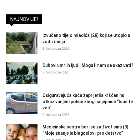
NAJNOVIJE!
Izvučeno tijelo mladića (28) koji se utopio u
vodi i mulju
9. kolovoza 2026.
Duhovi umrlih ljudi: Mogu li nam se ukazivati?
9. kolovoza 2026.
Osiguravajuća kuća zaprijetila kršćaninu
otkazivanjem police zbog naljepnice “Isus te
voli”
9. kolovoza 2026.
Medicinska sestra bori se za život sina (3):
“Moje znanje je blagoslov i prokletstvo”
9. kolovoza 2026.