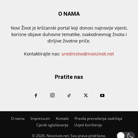
O NAMA
Novi Život je kršćanski portal koji donosi najnovije vijesti,
korisne objave duhovne tematike, svakodnevnog života i
dirljive životne priče.
Kontaktirajte nas:
urednistvo@novizivot.net
Pratite nas
O nama
Impressum
Kontakt
Pravila prenošenja sadržaja
Cjenik oglašavanja
Uvjeti korištenja
© 2026. Novizivot.net; Sva prava pridržana.