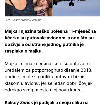
Foto: Kelsey Zwick/Wikimedia
Majka i njezina teško bolesna 11-mjesečna
kćerka su putovale avionom, a ono što su
doživjele od strane jednog putnika je
rasplakalo majku.
Majka i njena kćerkica, koje su putovale s
uređajem za potpomognuto disanje 2018.
godine, imale su priliku putovati biznis
klasom u avionu, jer se jedan dobri čovjek
odrekao svog mjesta u njihovu korist.
Kelsey Zwick je podijelila svoju sliku na