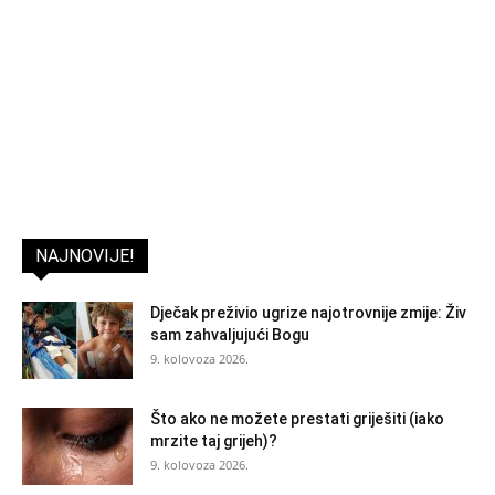
NAJNOVIJE!
Dječak preživio ugrize najotrovnije zmije: Živ
sam zahvaljujući Bogu
9. kolovoza 2026.
Što ako ne možete prestati griješiti (iako
mrzite taj grijeh)?
9. kolovoza 2026.