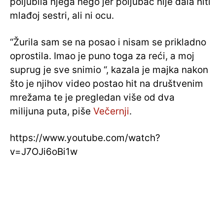
poljubila njega nego jer poljubac nije dala niti
mlađoj sestri, ali ni ocu.
“Žurila sam se na posao i nisam se prikladno
oprostila. Imao je puno toga za reći, a moj
suprug je sve snimio “, kazala je majka nakon
što je njihov video postao hit na društvenim
mrežama te je pregledan više od dva
milijuna puta, piše
Večernji
.
https://www.youtube.com/watch?
v=J7OJi6oBi1w