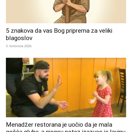
5 znakova da vas Bog priprema za veliki
blagoslov
5. kolovoza 2026.
Menadžer restorana je uočio da je mala
gošća gluha, a njegov potez izazvao je lavinu