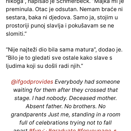
nikoga”, napisao je Schmerbeck. “Majka mi je
preminula. Otac je odsutan. Nemam braće ni
sestara, baka ni djedova. Samo ja, stojim u
prostoriji punoj slavlja i pokušavam se ne
slomiti.”
“Nije najteži dio bila sama matura”, dodao je.
“Bilo je to gledati sve ostale kako slave s
ljudima koji su došli radi njih.”
@ifgodprovides
Everybody had someone
waiting for them after they crossed that
stage. I had nobody. Deceased mother.
Absent father. No brothers. No
grandparents Just me, standing in a room
full of celebrations trying not to fall
apart.
#fypシ
#graduate
#foryoupage
♬