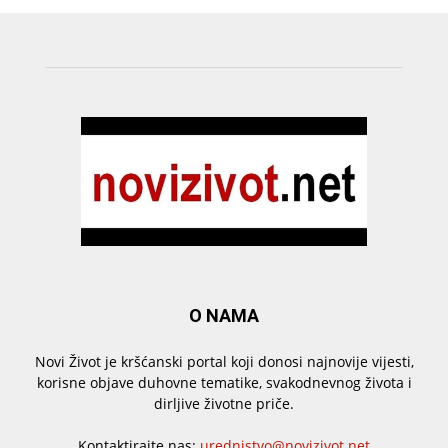
O NAMA
Novi Život je kršćanski portal koji donosi najnovije vijesti,
korisne objave duhovne tematike, svakodnevnog života i
dirljive životne priče.
Kontaktirajte nas:
urednistvo@novizivot.net